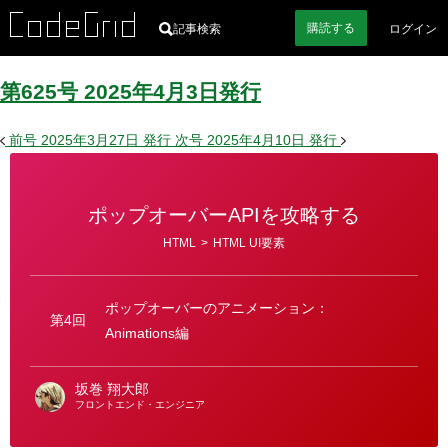
購読
する
記事検索
ログイン
第625号
2025
年
4
月
3
日
発行
前号
2025年3月27日
発行
次号
2025年4月10日
発行
ポップオーバーAPIを攻略する
カ
HTML
>
HTML UI要素
テ
ゴ
リ
ー
ポップオーバーのアニメーション：
第4回
Animations編
坂巻 翔大郎
フロントエンド・エンジニア