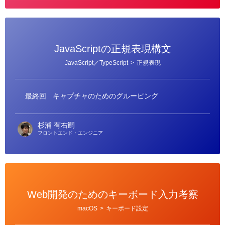
JavaScriptの正規表現構文
カ
JavaScript／TypeScript
>
正規表現
テ
ゴ
リ
ー
最終回
キャプチャのためのグルーピング
杉浦 有右嗣
フロントエンド・エンジニア
Web開発のためのキーボード入力考察
カ
macOS
>
キーボード設定
テ
ゴ