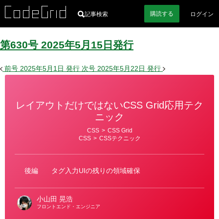
購読
する
記事検索
ログイン
第630号
2025
年
5
月
15
日
発行
前号
2025年5月1日
発行
次号
2025年5月22日
発行
レイアウトだけではないCSS Grid応用テク
ニック
カ
CSS
>
CSS Grid
テ
CSS
>
CSSテクニック
ゴ
リ
ー
後編
タグ入力UIの残りの領域確保
小山田 晃浩
フロントエンド・エンジニア