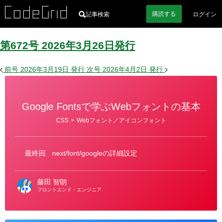
購読
する
記事検索
ログイン
第672号
2026
年
3
月
26
日
発行
前号
2026年3月19日
発行
次号
2026年4月2日
発行
Google Fontsで学ぶWebフォントの基本
カ
CSS
>
Webフォント／アイコンフォント
テ
ゴ
リ
ー
最終回
next/font/googleの詳細設定
藤田 智朗
フロントエンド・エンジニア