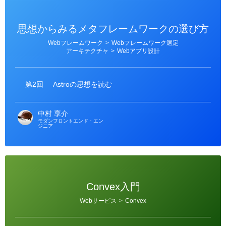
思想からみるメタフレームワークの選び方
カ
Webフレームワーク
>
Webフレームワーク選定
テ
アーキテクチャ
>
Webアプリ設計
ゴ
リ
ー
第2回
Astroの思想を読む
中村 享介
モダンフロントエンド・エン
ジニア
Convex入門
カ
Webサービス
>
Convex
テ
ゴ
リ