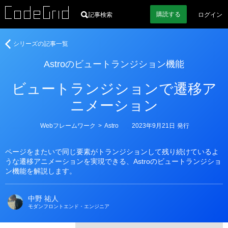
購読
する
記事検索
ログイン
著
Astro
シリーズの記事一覧
者
の
Astroのビュートランジション機能
ビ
ュ
ビュートランジションで遷移ア
ー
ト
ニメーション
ラ
ン
カ
Webフレームワーク
>
Astro
2023年9月21日
発行
ジ
テ
ゴ
シ
リ
ョ
ページをまたいで同じ要素がトランジションして残り続けているよ
ー
うな遷移アニメーションを実現できる、Astroのビュートランジショ
ン
ン機能を解説します。
機
能
中野 祐人
モダンフロントエンド・エンジニア