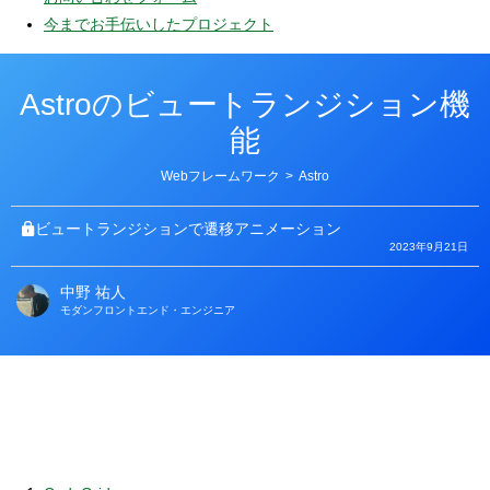
今までお手伝いしたプロジェクト
Astroのビュートランジション機
能
カ
Webフレームワーク
>
Astro
テ
ゴ
リ
ビュートランジションで遷移アニメーション
ー
2023年9月21日
中野 祐人
著
モダンフロントエンド・エンジニア
者