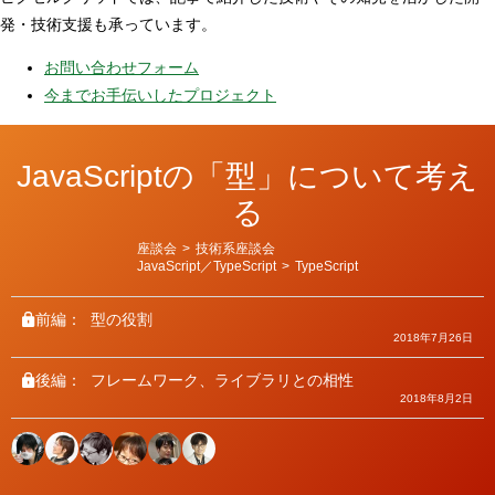
発・技術支援も承っています。
お問い合わせフォーム
今までお手伝いしたプロジェクト
JavaScriptの「型」について考え
る
カ
座談会
>
技術系座談会
テ
JavaScript／TypeScript
>
TypeScript
ゴ
リ
ー
前編：
型の役割
2018年7月26日
後編：
フレームワーク、ライブラリとの相性
2018年8月2日