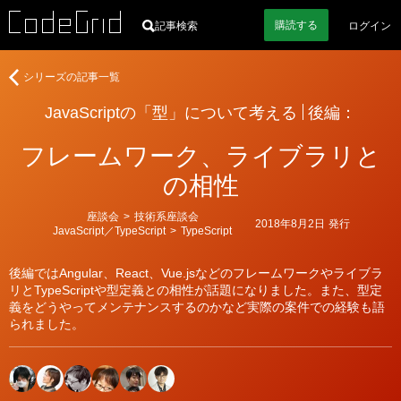
購読
する
記事検索
ログイン
JavaScript
シリーズの記事一覧
の
JavaScriptの「型」について考える
後編：
「型」
に
フレームワーク、ライブラリと
つ
い
の相性
て
考
カ
座談会
>
技術系座談会
2018年8月2日
発行
え
テ
JavaScript／TypeScript
>
TypeScript
ゴ
る
リ
ー
後編ではAngular、React、Vue.jsなどのフレームワークやライブラ
リとTypeScriptや型定義との相性が話題になりました。また、型定
義をどうやってメンテナンスするのかなど実際の案件での経験も語
られました。