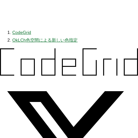
CodeGrid
OkLCh色空間による新しい色指定