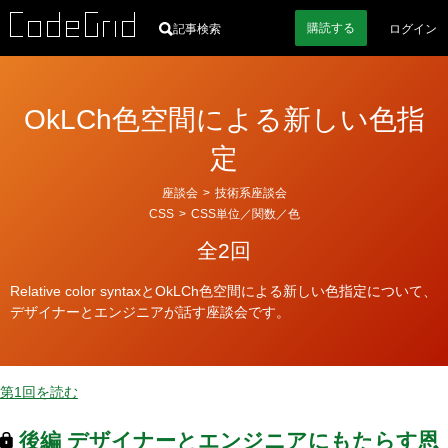
購読
する
記事検索
ログイン
OkLCh色空間による新しい色指
定
カ
座談会
>
技術系座談会
テ
CSS
>
CSS単位／関数／色
ゴ
全2回
リ
ー
Relative color syntaxとOkLCh色空間による新しい色指定について、
デザイナーとエンジニアが話す座談会です。
第1回を読む
後編
デザイナーとエンジニアにもたらす恩