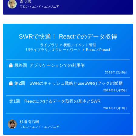
森 大典
フロントエンド・エンジニア
SWRで快適！ Reactでのデータ取得
カ
ライブラリ
>
状態／イベント管理
テ
UIライブラリ／UIフレームワーク
>
React／Preact
ゴ
リ
ー
最終回
アプリケーションでの利用例
2021年12月9日
第2回
SWRのキャッシュ戦略とuseSWR()フックの挙動
2021年11月25日
第1回
Reactにおけるデータ取得の基本とSWR
2021年11月18日
杉浦 有右嗣
フロントエンド・エンジニア