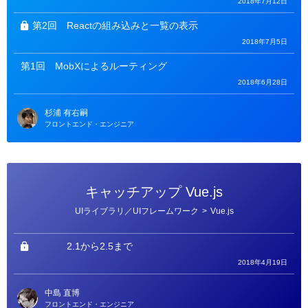
2018年7月12日
第2回
Reactの組み込みと一覧の表示
2018年7月5日
第1回
MobXによるルーティング
2018年6月28日
杉浦 有右嗣
フロントエンド・エンジニア
キャッチアップ Vue.js
カ
UIライブラリ／UIフレームワーク
>
Vue.js
テ
ゴ
リ
ー
2.1から2.5まで
2018年4月19日
中島 直博
フロントエンド・エンジニア