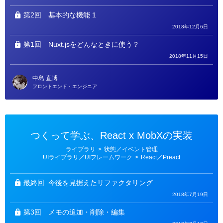
第2回
基本的な機能 1
2018年12月6日
第1回
Nuxt.jsをどんなときに使う？
2018年11月15日
中島 直博
フロントエンド・エンジニア
つくって学ぶ、React x MobXの実装
カ
ライブラリ
>
状態／イベント管理
テ
UIライブラリ／UIフレームワーク
>
React／Preact
ゴ
リ
ー
最終回
今後を見据えたリファクタリング
2018年7月19日
第3回
メモの追加・削除・編集