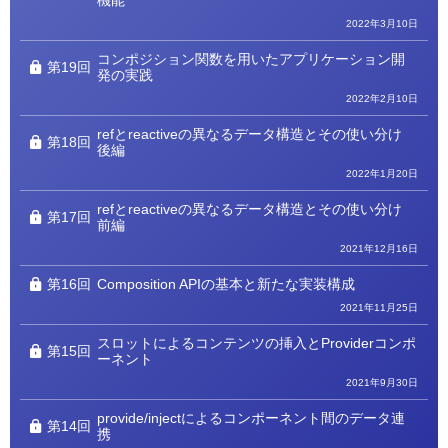
2022年3月10日
コンポジション関数を用いたアプリケーション開
第19回
発の実践
2022年2月10日
refとreactiveの異なるデータ構造とその使い分け
第18回
後編
2022年1月20日
refとreactiveの異なるデータ構造とその使い分け
第17回
前編
2021年12月16日
第16回
Composition APIの基本と新たな実装構成
2021年11月25日
スロットによるコンテンツの挿入とProviderコンポ
第15回
ーネント
2021年9月30日
provide/injectによるコンポーネント間のデータ連
第14回
携