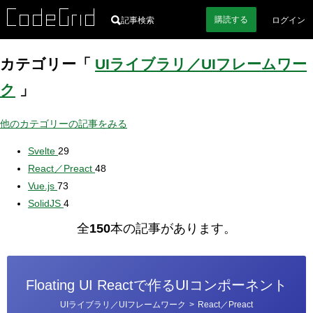
購読
する
記事検索
ログイン
カテゴリー「
UIライブラリ／UIフレームワー
ク
」
他のカテゴリーの記事をみる
Svelte
29
React／Preact
48
Vue.js
73
SolidJS
4
全
150
本の記事があります。
Floating UI Reactで作るUIコンポーネント
カ
UIライブラリ／UIフレームワーク
>
React／Preact
テ