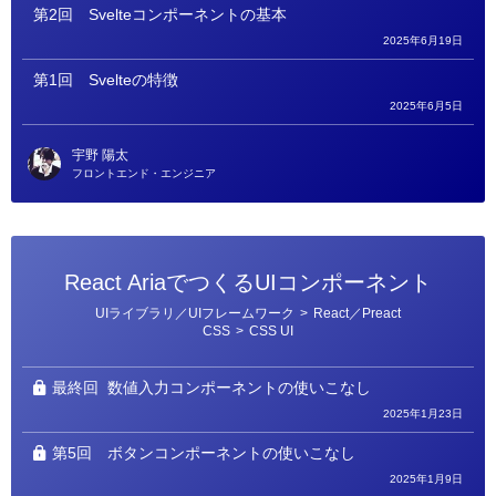
第2回
Svelteコンポーネントの基本
2025年6月19日
第1回
Svelteの特徴
2025年6月5日
宇野 陽太
フロントエンド・エンジニア
React AriaでつくるUIコンポーネント
カ
UIライブラリ／UIフレームワーク
>
React／Preact
テ
CSS
>
CSS UI
ゴ
リ
ー
最終回
数値入力コンポーネントの使いこなし
2025年1月23日
第5回
ボタンコンポーネントの使いこなし
2025年1月9日