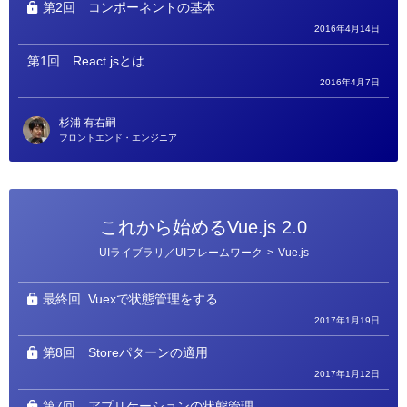
第2回
コンポーネントの基本
2016年4月14日
第1回
React.jsとは
2016年4月7日
杉浦 有右嗣
フロントエンド・エンジニア
これから始めるVue.js 2.0
カ
UIライブラリ／UIフレームワーク
>
Vue.js
テ
ゴ
リ
ー
最終回
Vuexで状態管理をする
2017年1月19日
第8回
Storeパターンの適用
2017年1月12日
第7回
アプリケーションの状態管理