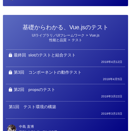
基礎からわかる、Vue.jsのテスト
カ
UIライブラリ／UIフレームワーク
>
Vue.js
テ
性能と品質
>
テスト
ゴ
リ
ー
最終回
slotのテストと結合テスト
2018年4月12日
第3回
コンポーネントの動作テスト
2018年4月5日
第2回
propsのテスト
2018年3月22日
第1回
テスト環境の構築
2018年3月15日
中島 直博