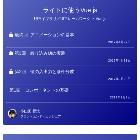
ライトに使うVue.js
カ
UIライブラリ／UIフレームワーク
>
Vue.js
テ
ゴ
リ
ー
最終回
アニメーションの基本
2017年4月27日
第3回
絞り込みUIの実装
2017年4月13日
第2回
値の入出力と条件分岐
2017年3月23日
第1回
コンポーネントの基礎
2017年3月9日
小山田 晃浩
フロントエンド・エンジニア