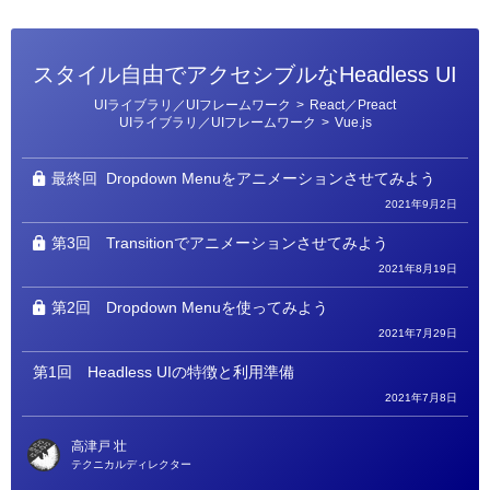
スタイル自由でアクセシブルなHeadless UI
カ
UIライブラリ／UIフレームワーク
>
React／Preact
テ
UIライブラリ／UIフレームワーク
>
Vue.js
ゴ
リ
ー
最終回
Dropdown Menuをアニメーションさせてみよう
2021年9月2日
第3回
Transitionでアニメーションさせてみよう
2021年8月19日
第2回
Dropdown Menuを使ってみよう
2021年7月29日
第1回
Headless UIの特徴と利用準備
2021年7月8日
高津戸 壮
テクニカルディレクター