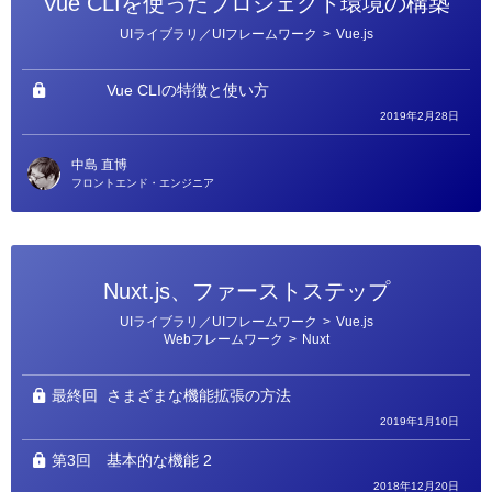
Vue CLIを使ったプロジェクト環境の構築
カ
UIライブラリ／UIフレームワーク
>
Vue.js
テ
ゴ
リ
ー
Vue CLIの特徴と使い方
2019年2月28日
中島 直博
フロントエンド・エンジニア
Nuxt.js、ファーストステップ
カ
UIライブラリ／UIフレームワーク
>
Vue.js
テ
Webフレームワーク
>
Nuxt
ゴ
リ
ー
最終回
さまざまな機能拡張の方法
2019年1月10日
第3回
基本的な機能 2
2018年12月20日