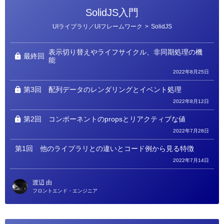
SolidJS入門
カ
UIライブラリ／UIフレームワーク
>
SolidJS
テ
ゴ
リ
ー
表示切り替えやライフサイクル、非同期処理の機
最終回
能
2022年8月25日
第3回
配列データのレンダリングとイベント処理
2022年8月12日
第2回
コンポーネントのpropsとリアクティブな値
2022年7月28日
第1回
他のライブラリとの違いとコード例から見る特徴
2022年7月14日
渡辺 由
フロントエンド・エンジニア