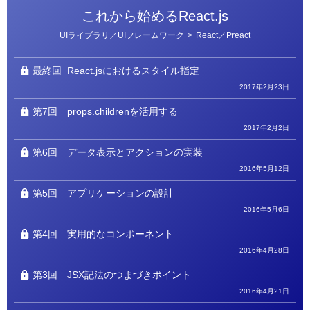
これから始めるReact.js
カ
UIライブラリ／UIフレームワーク
>
React／Preact
テ
ゴ
リ
ー
最終回
React.jsにおけるスタイル指定
2017年2月23日
第7回
props.childrenを活用する
2017年2月2日
第6回
データ表示とアクションの実装
2016年5月12日
第5回
アプリケーションの設計
2016年5月6日
第4回
実用的なコンポーネント
2016年4月28日
第3回
JSX記法のつまづきポイント
2016年4月21日