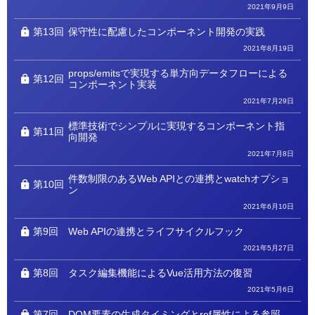
2021年9月9日
第13回
保守性に配慮したコンポーネント開発の実践
2021年8月19日
props/emitsで実現する単方向データフローによる
第12回
コンポーネント実装
2021年7月29日
標準技術でシンプルに実現するコンポーネント指
第11回
向開発
2021年7月8日
件数制限のあるWeb APIとの連携とwatchオプショ
第10回
ン
2021年6月10日
第9回
Web APIの連携とライフサイクルフック
2021年5月27日
第8回
タスク編集機能によるVue活用方法の復習
2021年5月6日
第7回
DOM要素の生成タイミングとref属性による参照