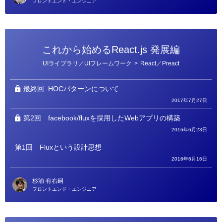
フロントエンド・エンジニア
これから始めるReact.js 発展編
カ
UIライブラリ／UIフレームワーク
>
React／Preact
テ
ゴ
リ
ー
最終回
HOCパターンについて
2017年7月27日
第2回
facebook/fluxを採用したWebアプリの構築
2016年6月23日
第1回
Fluxという設計思想
2016年6月16日
杉浦 有右嗣
フロントエンド・エンジニア