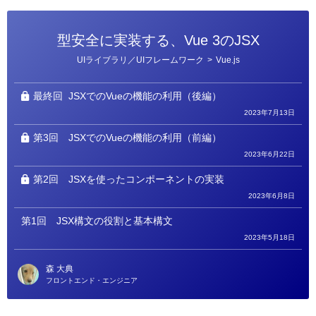
型安全に実装する、Vue 3のJSX
カ
UIライブラリ／UIフレームワーク
>
Vue.js
テ
ゴ
リ
ー
最終回
JSXでのVueの機能の利用（後編）
2023年7月13日
第3回
JSXでのVueの機能の利用（前編）
2023年6月22日
第2回
JSXを使ったコンポーネントの実装
2023年6月8日
第1回
JSX構文の役割と基本構文
2023年5月18日
森 大典
フロントエンド・エンジニア