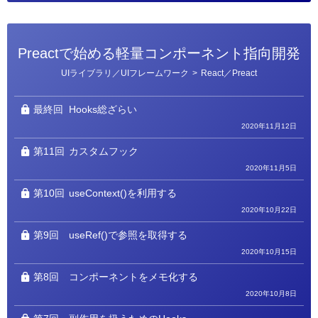
Preactで始める軽量コンポーネント指向開発
カ
UIライブラリ／UIフレームワーク
>
React／Preact
テ
ゴ
リ
ー
最終回
Hooks総ざらい
2020年11月12日
第11回
カスタムフック
2020年11月5日
第10回
useContext()を利用する
2020年10月22日
第9回
useRef()で参照を取得する
2020年10月15日
第8回
コンポーネントをメモ化する
2020年10月8日