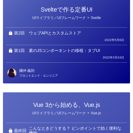
Svelteで作る定番UI
カ
UIライブラリ／UIフレームワーク
>
Svelte
テ
ゴ
リ
ー
第2回
ウェブAPIとカスタムストア
2022年5月6日
第1回
素のJSコンポーネントの移植：タブUI
2022年3月24日
國仲 義則
フロントエンド・エンジニア
Vue 3から始める、Vue.js
カ
UIライブラリ／UIフレームワーク
>
Vue.js
テ
ゴ
リ
ー
こんなときどうする？ ピンポイントで効く便利な
最終回
機能