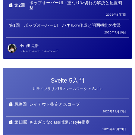
ポップオーバーUI：重なりや切れの解決と配置調
第2回
整
2025年8月7日
第1回
ポップオーバーUI：パネルの作成と開閉機能の実装
2025年7月10日
小山田 晃浩
フロントエンド・エンジニア
Svelte 5入門
カ
UIライブラリ／UIフレームワーク
>
Svelte
テ
ゴ
リ
ー
最終回
レイアウト指定とスコープ
2025年11月13日
第10回
さまざまなclass指定とstyle指定
2025年10月23日