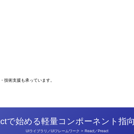
。
・技術支援も承っています。
eactで始める軽量コンポーネント指
カ
UIライブラリ／UIフレームワーク
>
React／Preact