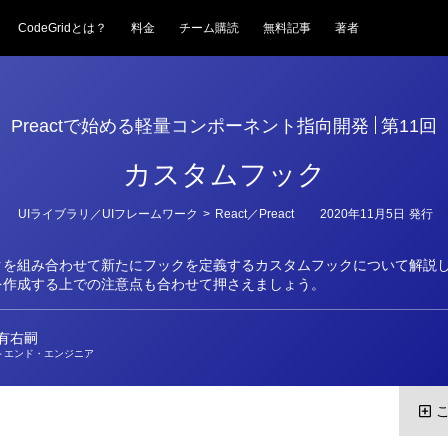
CodeGridとは？
料金
チーム購読
無料記事
著者
Preactで始める軽量コンポーネント指向開発
第11回
カスタムフック
カ
UIライブラリ／UIフレームワーク
>
React／Preact
2020年11月5日
発行
テ
ゴ
リ
クを組み合わせて新たにフックを定義するカスタムフックについて解説
ー
を作成する上での注意点も合わせて押さえましょう。
 有右嗣
トエンド・エンジニア