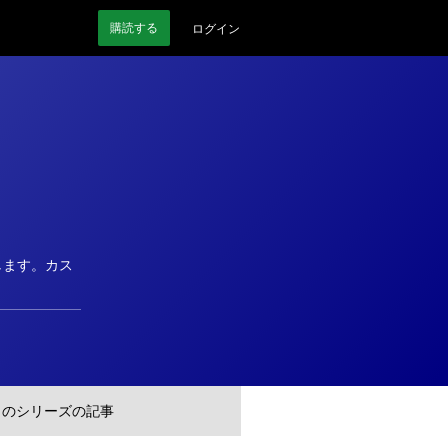
購読
する
ログイン
します。カス
このシリーズの記事