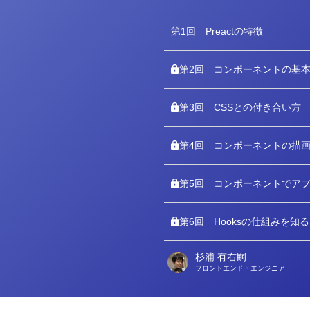
第1回
Preactの特徴
第2回
コンポーネントの基
第3回
CSSとの付き合い方
第4回
コンポーネントの描
第5回
コンポーネントでア
第6回
Hooksの仕組みを知る
杉浦 有右嗣
著
フロントエンド・エンジニア
者