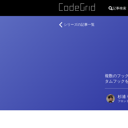
記事検索
著
Preact
シリーズの記事一覧
者
で
始
め
る
軽
量
コ
ン
複数のフッ
ポ
タムフック
ー
ネ
杉浦
ン
フロン
ト
指
向
開
発