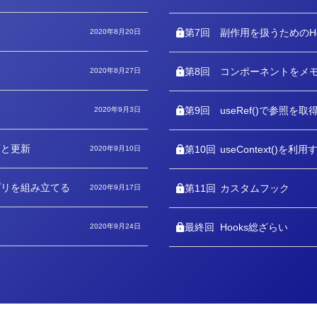
テ
ゴ
リ
ー
第7回
副作用を扱うためのHo
2020年8月20日
本
第8回
コンポーネントをメ
2020年8月27日
第9回
useRef()で参照を取
2020年9月3日
画と更新
第10回
useContext()を利用
2020年9月10日
プリを組み立てる
第11回
カスタムフック
2020年9月17日
最終回
Hooks総ざらい
2020年9月24日