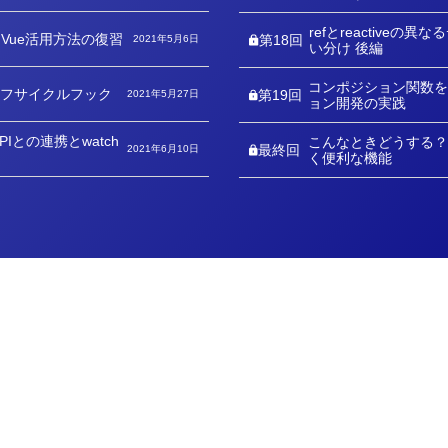
refとreactiveの
Vue活用方法の復習
第18回
2021年5月6日
い分け 後編
コンポジション関数を
ライフサイクルフック
第19回
2021年5月27日
ョン開発の実践
Iとの連携とwatch
こんなときどうする？
最終回
2021年6月10日
く便利な機能