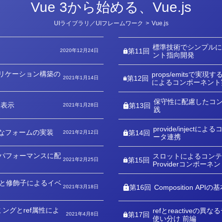
Vue 3から始める、Vue.js
カ
UIライブラリ／UIフレームワーク
>
Vue.js
テ
ゴ
リ
標準技術でシンプル
ー
第11回
2020年12月24日
ント指向開発
プリケーション構築の
props/emitsで実
第12回
2021年1月14日
によるコンポーネント
保守性に配慮したコ
タ表示
第13回
2021年1月28日
践
provide/inject
率的なフォームの実装
第14回
2021年2月12日
ータ連携
パフォーマンスに配
スロットによるコンテ
第15回
2021年2月25日
Providerコンポーネ
と修飾子によるイベ
第16回
Composition A
2021年3月18日
ングとref属性によ
refとreactiveの
第17回
2021年4月8日
使い分け 前編