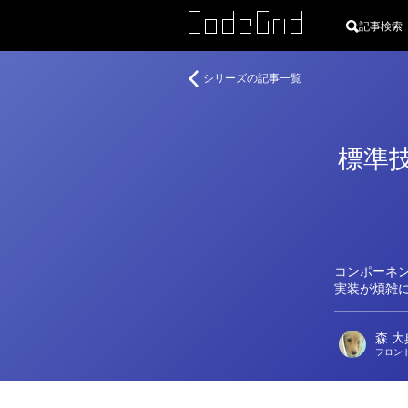
記事検索
著
Vue
シリーズの記事一覧
者
3
か
ら
標準
始
め
る、
Vue.js
コンポーネ
実装が煩雑
森 大
フロン