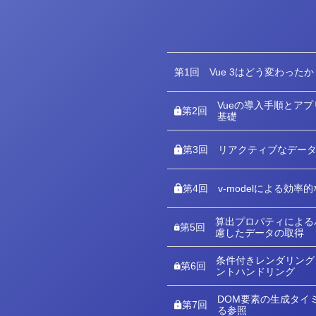
第1回
Vue 3はどう変わったか
Vueの導入手順とア
第2回
基礎
第3回
リアクティブなデー
第4回
v-modelによる効
算出プロパティによる
第5回
慮したデータの取得
条件付きレンダリング
第6回
ントハンドリング
DOM要素の生成タイミ
第7回
る参照