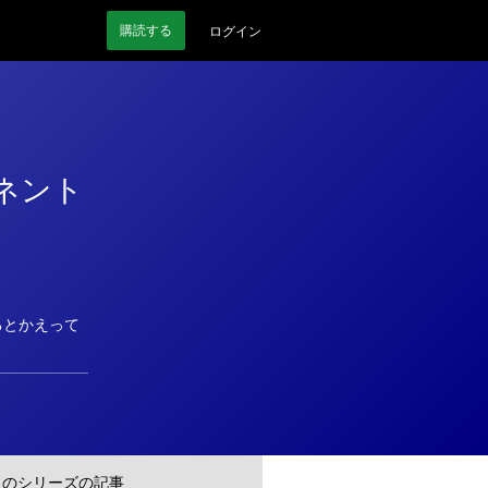
購読
する
ログイン
ネント
るとかえって
このシリーズの記事