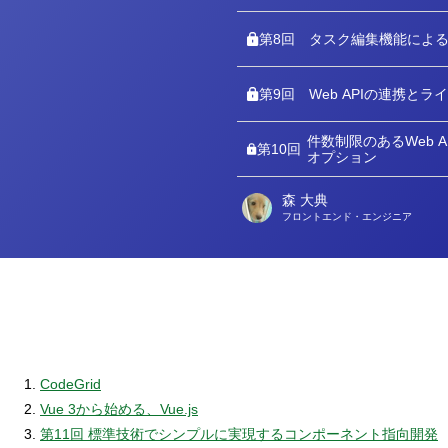
第8回
タスク編集機能による
第9回
Web APIの連携と
件数制限のあるWeb AP
第10回
オプション
森 大典
著
フロントエンド・エンジニア
者
CodeGrid
Vue 3から始める、Vue.js
第11回 標準技術でシンプルに実現するコンポーネント指向開発