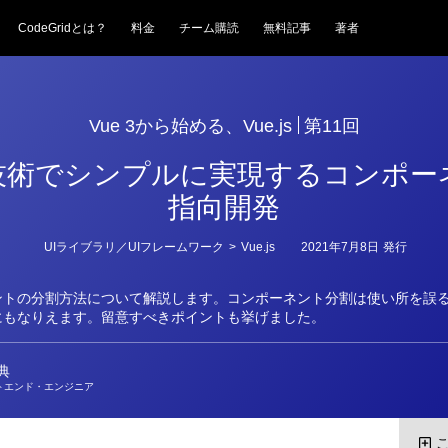
CodeGridとは？
料金
チーム購読
無料記事
著者
Vue 3から始める、Vue.js
第11回
技術でシンプルに実現するコンポー
指向開発
カ
UIライブラリ／UIフレームワーク
>
Vue.js
2021年7月8日
発行
テ
ゴ
リ
ントの分割方法について解説します。コンポーネント分割は使い所を誤
ー
にもなりえます。留意すべきポイントも挙げました。
典
トエンド・エンジニア