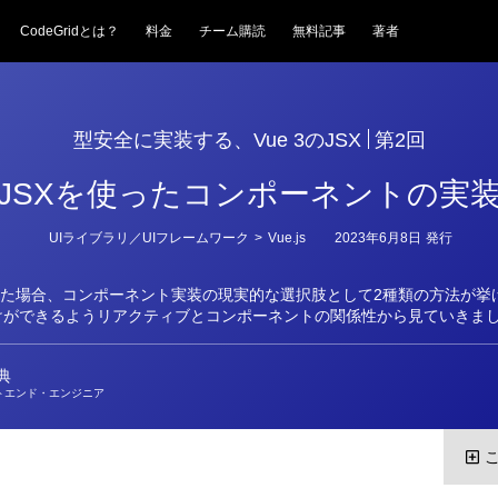
CodeGridとは？
料金
チーム購読
無料記事
著者
型安全に実装する、Vue 3のJSX
第2回
JSXを使ったコンポーネントの実
カ
UIライブラリ／UIフレームワーク
>
Vue.js
2023年6月8日
発行
テ
ゴ
リ
した場合、コンポーネント実装の現実的な選択肢として2種類の方法が挙
ー
けができるようリアクティブとコンポーネントの関係性から見ていきま
典
トエンド・エンジニア