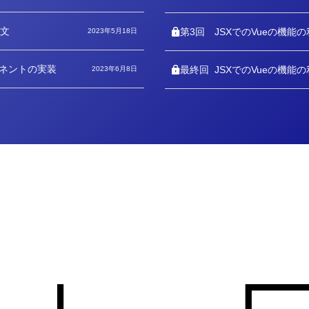
テ
ゴ
リ
構文
ー
第3回
JSXでのVueの機能
2023年5月18日
ーネントの実装
最終回
JSXでのVueの機能
2023年6月8日