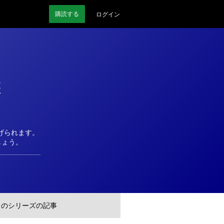
購読
する
ログイン
装
げられます。
しょう。
このシリーズの記事