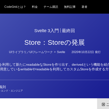
CodeGridとは？
料金
チーム購読
無料記事
著者
Svelte 3入門
最終回
Store：Storeの発展
カ
UIライブラリ／UIフレームワーク
>
Svelte
2020年10月22日
発行
テ
ゴ
リ
eを利用して新たにreadableなStoreを作り出す、derivedという機能
ー
eが用意しているwritableやreadableを利用してカスタムStoreを作成す
義則
トエンド・エンジニア