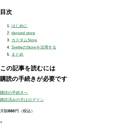
目次
はじめに
derived store
カスタムStore
SvelteのStoreを活用する
まとめ
この記事を読むには
購読の手続きが必要です
購読の手続きへ
購読済みの方はログイン
月額
880
円（税込）
+