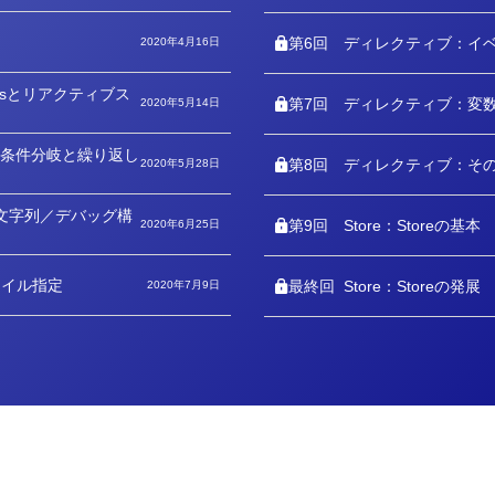
ゴ
リ
ー
第6回
ディレクティブ：イ
2020年4月16日
psとリアクティブス
第7回
ディレクティブ：変
2020年5月14日
条件分岐と繰り返し
第8回
ディレクティブ：そ
2020年5月28日
ML文字列／デバッグ構
第9回
Store：Storeの基本
2020年6月25日
タイル指定
最終回
Store：Storeの発展
2020年7月9日