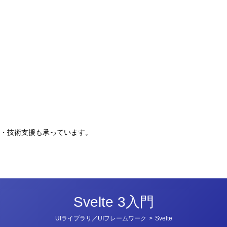
。
・技術支援も承っています。
Svelte 3入門
カ
UIライブラリ／UIフレームワーク
>
Svelte
テ