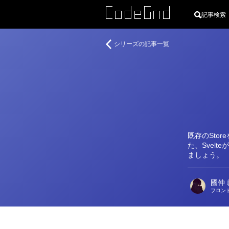
記事検索
著
Svelte
シリーズの記事一覧
者
3
入
門
既存のStor
た、Svelt
ましょう。
國仲 
フロン