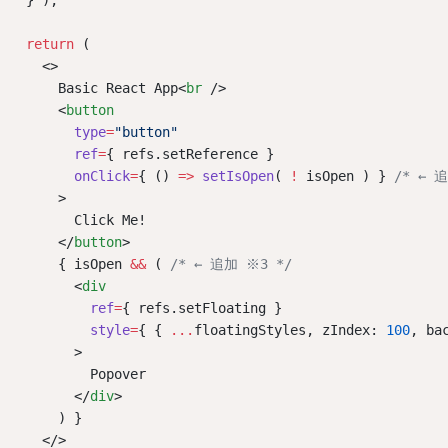
return
 (
    <>
      Basic React App<
br
 />
      <
button
type
=
"button"
ref
=
{ refs.setReference }
onClick
=
{ () 
=>
setIsOpen
( 
!
 isOpen ) } 
/* ← 
      >
        Click Me!
      </
button
>
      { isOpen 
&&
 ( 
/* ← 追加 ※3 */
        <
div
ref
=
{ refs.setFloating }
style
=
{ { 
...
floatingStyles, zIndex: 
100
, ba
        >
          Popover
        </
div
>
      ) }
    </>