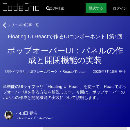
購読
する
記事検索
ログイン
著
Floating
シリーズの記事一覧
者
UI
Floating UI Reactで作るUIコンポーネント
第1回
React
で
ポップオーバーUI：パネルの作
作
る
成と開閉機能の実装
UI
コ
カ
UIライブラリ／UIフレームワーク
>
React／Preact
2025年7月10日
発行
ン
テ
ゴ
ポ
リ
ー
単機能のUIライブラリ「Floating UI React」を使って、Reactでポッ
ー
プオーバーUIを作る方法を解説します。今回は、ポップオーバーの
ネ
パネルの作成と開閉機能の実装について説明します。
ン
ト
小山田 晃浩
フロントエンド・エンジニア