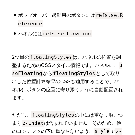
refs.setR
ポップオーバー起動用のボタンには
eference
refs.setFloating
パネルには
floatingStyles
2つ目の
は、パネルの位置を調
u
整するためのCSSスタイル情報です。パネルに、
seFloating
floatingStyles
から
として取り
出した位置計算結果のCSSも適用することで、パ
ネルはボタンの位置に寄り添うように自動配置され
ます。
floatingStyles
ただし、
の中には重なり順、つ
z-index
まり
は含まれていません。そのため、他
style
z-
のコンテンツの下に重ならないよう、
で