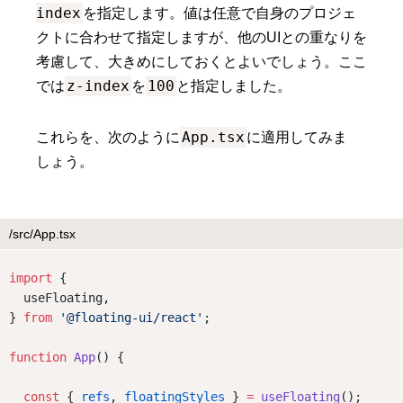
index
を指定します。値は任意で自身のプロジェ
クトに合わせて指定しますが、他のUIとの重なりを
考慮して、大きめにしておくとよいでしょう。ここ
z-index
100
では
を
と指定しました。
App.tsx
これらを、次のように
に適用してみま
しょう。
/src/App.tsx
import
 {
  useFloating,
} 
from
'@floating-ui/react'
;
function
App
() {
const
 { 
refs
, 
floatingStyles
 } 
=
useFloating
();