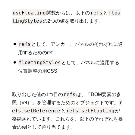
useFloating
refs
floa
関数からは、以下の
と
tingStyles
の2つの値を取り出します。
refs
として、アンカー、パネルのそれぞれに適
用するためのref
floatingStyles
として、パネルに適用する
位置調整の用CSS
refs
取り出した値の1つ目の
は、「DOM要素の参
r
照（ref）」を管理するためのオブジェクトです。
efs.setReference
refs.setFloating
と
が
格納されています。これらを、以下のそれぞれを要
素のrefとして割り当てます。