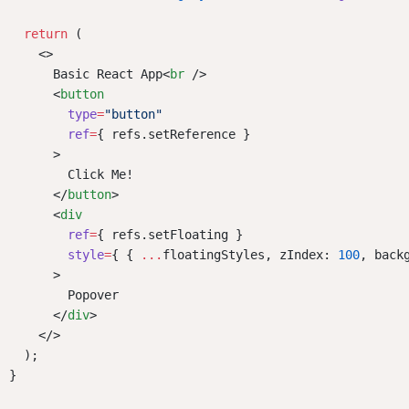
return
 (
    <>
      Basic React App<
br
 />
      <
button
type
=
"button"
ref
=
{ refs.setReference }
      >
        Click Me!
      </
button
>
      <
div
ref
=
{ refs.setFloating }
style
=
{ { 
...
floatingStyles, zIndex: 
100
, back
      >
        Popover
      </
div
>
    </>
  );
}