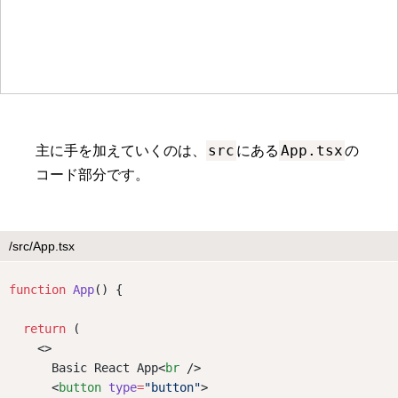
src
App.tsx
主に手を加えていくのは、
にある
の
コード部分です。
/src/App.tsx
function
App
() {
return
 (
    <>
      Basic React App<
br
 />
      <
button
type
=
"button"
>