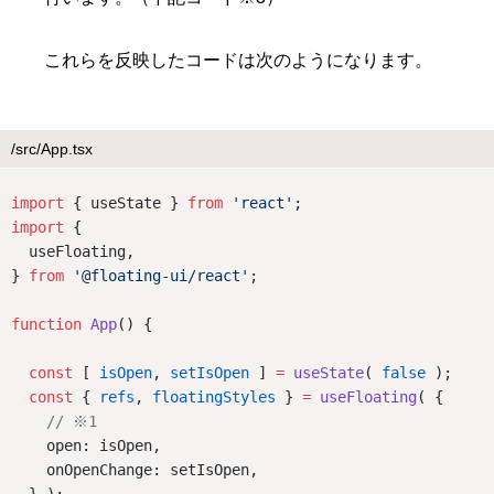
これらを反映したコードは次のようになります。
/src/App.tsx
import
 { useState } 
from
'react'
;
import
 {
  useFloating,
} 
from
'@floating-ui/react'
;
function
App
() {
const
 [ 
isOpen
, 
setIsOpen
 ] 
=
useState
( 
false
 );
const
 { 
refs
, 
floatingStyles
 } 
=
useFloating
( {
// ※1
    open: isOpen,
    onOpenChange: setIsOpen,
  } );