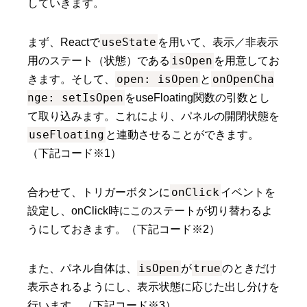
していきます。
useState
まず、Reactで
を用いて、表示／非表示
isOpen
用のステート（状態）である
を用意してお
open: isOpen
onOpenCha
きます。そして、
と
nge: setIsOpen
をuseFloating関数の引数とし
て取り込みます。これにより、パネルの開閉状態を
useFloating
と連動させることができます。
（下記コード※1）
onClick
合わせて、トリガーボタンに
イベントを
設定し、onClick時にこのステートが切り替わるよ
うにしておきます。（下記コード※2）
isOpen
true
また、パネル自体は、
が
のときだけ
表示されるようにし、表示状態に応じた出し分けを
行います。（下記コード※3）