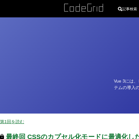
記事検索
カ
テ
ゴ
リ
Vue 3に
ー
テムの導入
第1回を読む
最終回
CSSのカプセル化モードに最適化し