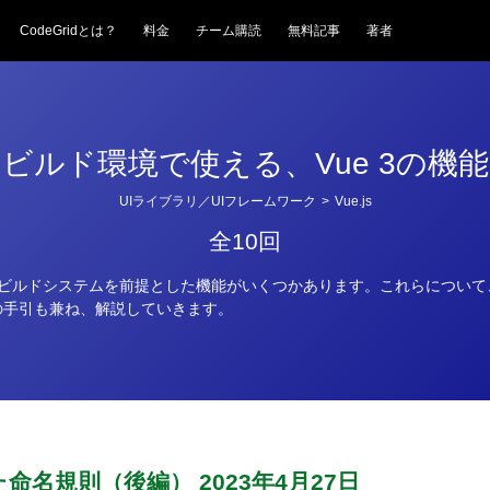
CodeGridとは？
料金
チーム購読
無料記事
著者
ビルド環境で使える、Vue 3の機能
UIライブラリ／UIフレームワーク
>
Vue.js
全10回
は、ビルドシステムを前提とした機能がいくつかあります。これらについ
の手引も兼ね、解説していきます。
た命名規則（後編）
2023年4月27日