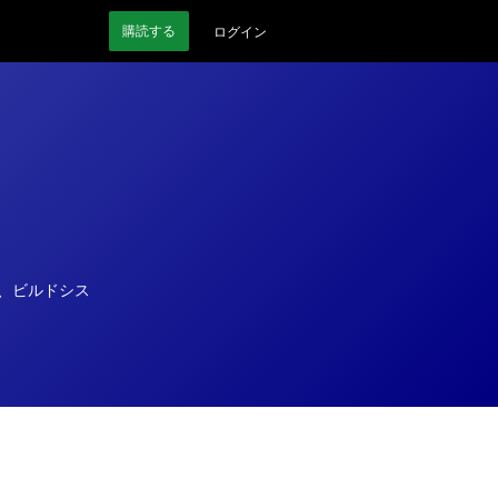
購読
する
ログイン
て、ビルドシス