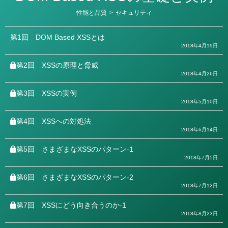
カ
性能と品質
>
セキュリティ
テ
ゴ
リ
第1回
DOM Based XSSとは
ー
2018年4月19日
第2回
XSSの原理と脅威
2018年4月26日
第3回
XSSの実例
2018年5月10日
第4回
XSSへの対処法
2018年6月14日
第5回
さまざまなXSSのパターン-1
2018年7月5日
第6回
さまざまなXSSのパターン-2
2018年7月12日
第7回
XSSにどう向き合うのか-1
2018年8月23日