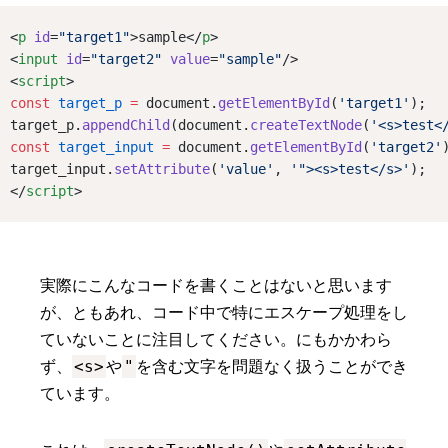
<
p
id
=
"target1"
>sample</
p
>
<
input
id
=
"target2"
value
=
"sample"
/>
<
script
>
const
target_p
=
 document.
getElementById
(
'target1'
);
target_p.
appendChild
(document.
createTextNode
(
'<s>test<
const
target_input
=
 document.
getElementById
(
'target2'
target_input.
setAttribute
(
'value'
, 
'"><s>test</s>'
);
</
script
>
実際にこんなコードを書くことはないと思います
が、ともあれ、コード中で特にエスケープ処理をし
ていないことに注目してください。にもかかわら
<s>
"
ず、
や
を含む文字を問題なく扱うことができ
ています。