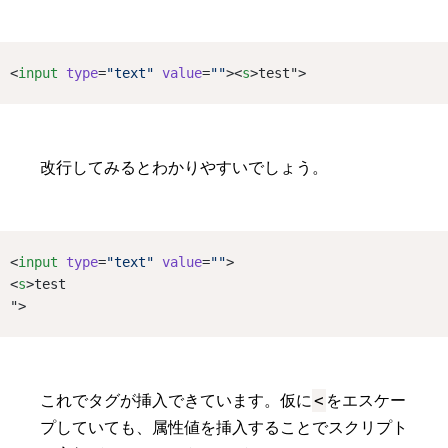
<
input
type
=
"text"
value
=
""
><
s
>test">
改行してみるとわかりやすいでしょう。
<
input
type
=
"text"
value
=
""
>
<
s
>test
">
<
これでタグが挿入できています。仮に
をエスケー
プしていても、属性値を挿入することでスクリプト