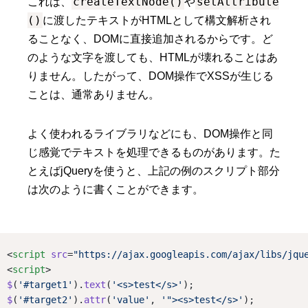
createTextNode()
setAttribute
これは、
や
()
に渡したテキストがHTMLとして構文解析され
ることなく、DOMに直接追加されるからです。ど
のような文字を渡しても、HTMLが壊れることはあ
りません。したがって、DOM操作でXSSが生じる
ことは、通常ありません。
よく使われるライブラリなどにも、DOM操作と同
じ感覚でテキストを処理できるものがあります。た
とえばjQueryを使うと、上記の例のスクリプト部分
は次のように書くことができます。
<
script
src
=
"https://ajax.googleapis.com/ajax/libs/jqu
<
script
>
$
(
'#target1'
).
text
(
'<s>test</s>'
);
$
(
'#target2'
).
attr
(
'value'
, 
'"><s>test</s>'
);