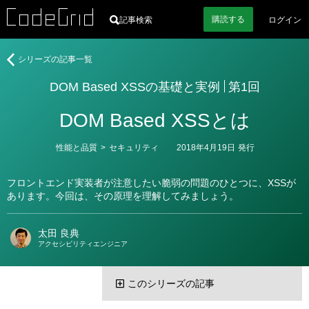
購読
する
記事検索
ログイン
著
DOM
シリーズの記事一覧
者
Based
DOM Based XSSの基礎と実例
第1回
XSS
の
DOM Based XSSとは
基
礎
と
カ
性能と品質
>
セキュリティ
2018年4月19日
発行
テ
実
ゴ
例
リ
フロントエンド実装者が注意したい脆弱の問題のひとつに、XSSが
ー
あります。今回は、その原理を理解してみましょう。
太田 良典
アクセシビリティエンジニア
このシリーズの記事