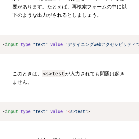
要があります。たとえば、再検索フォームの中に以
下のような出力がされるとしましょう。
<
input
type
=
"text"
value
=
"デザイニングWebアクセシビリティ"
<s>test
このときは、
が入力されても問題は起き
ません。
<
input
type
=
"text"
value
=
"
<
s>test"
>