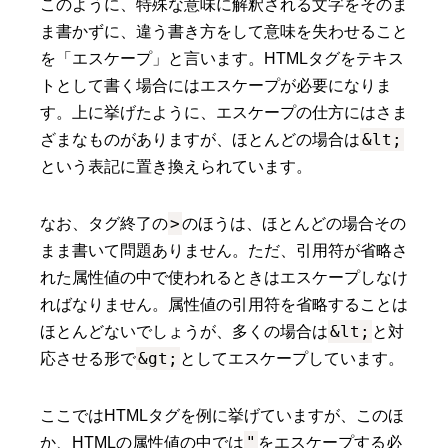
このように、特殊な意味に解釈される文字をそのま
ま書かずに、違う書き方をして意味を失わせること
を「エスケープ」と言います。HTMLタグをテキス
トとして書く場合にはエスケープが必要になりま
す。上に挙げたように、エスケープの仕方にはさま
&lt;
ざまなものがありますが、ほとんどの場合は
という表記に置き換えられています。
>
なお、タグ終了の
のほうは、ほとんどの場合その
まま書いて問題ありません。ただ、引用符が省略さ
れた属性値の中で使われるときはエスケープしなけ
ればなりません。属性値の引用符を省略することは
&lt;
ほとんどないでしょうが、多くの場合は
と対
&gt;
応させる形で
としてエスケープしています。
ここではHTMLタグを例に挙げていますが、このほ
"
か、HTMLの属性値の中では
をエスケープする必