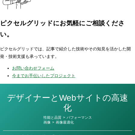
ピクセルグリッドに
お気軽にご相談くださ
い。
ピクセルグリッドでは、記事で紹介した技術やその知見を活かした開
発・技術支援も承っています。
お問い合わせフォーム
今までお手伝いしたプロジェクト
デザイナーとWebサイトの高速
化
カ
性能と品質
>
パフォーマンス
テ
画像
>
画像最適化
ゴ
リ
ー