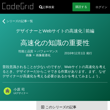
購読
する
記事検索
ログイン
著
デ
シリーズの記事一覧
者
ザ
デザイナーとWebサイトの高速化
前編
イ
ナ
高速化の知識の重要性
ー
と
カ
性能と品質
>
パフォーマンス
Web
2016年12月1日
発行
テ
画像
>
画像最適化
サ
ゴ
リ
イ
ー
普段意識されることが少ないのですが、Webサイトの高速化を考え
ト
るとき、デザイナーだからこそできる作業があります。まず、なぜ
の
デザイナーが高速化を考える必要があるかを考えてみましょう。
高
速
化
小原 司
UIデザイナー
このシリーズの記事