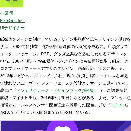
小原 司
PixelGrid Inc.
UIデザイナー
紙媒体をメインに制作しているデザイン事務所で広告デザインの基礎を
学ぶ。2000年に独立。化粧品関連媒体の販促物を中心に、店頭グラフ
ィック、パッケージ、POP、グッズ立案など多岐にわたるデザインを
担当。2007年頃からWeb媒体へのデザインにも積極的に取り組み、ク
ロスプラットフォームアプリのデザイン、画面設計、実装に携わる。
2013年にピクセルグリッドに入社。現在では利用者にストレスを与え
ず迷わないユーザーインターフェースの設計とデザインに励んでいる。
著書に『
ノンデザイナーズ・デザインブック[第4版]
』（日本語版補足
解説：マイナビ出版、2016年6月30日）などがある。また、マンセル色
相環とムーン＆スペンサー配色理論を採用した配色アプリ『
HUE360
』
を1人でデザインから開発まで行い公開している。