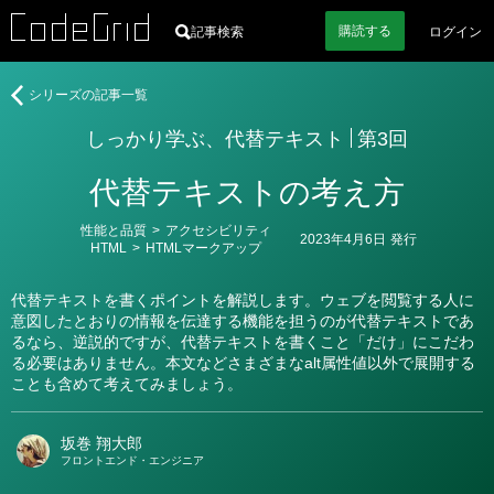
購読
する
記事検索
ログイン
著
し
シリーズの記事一覧
者
っ
しっかり学ぶ、代替テキスト
第3回
か
り
代替テキストの考え方
学
ぶ、
カ
性能と品質
>
アクセシビリティ
代
2023年4月6日
発行
テ
HTML
>
HTMLマークアップ
替
ゴ
リ
テ
ー
代替テキストを書くポイントを解説します。ウェブを閲覧する人に
キ
意図したとおりの情報を伝達する機能を担うのが代替テキストであ
ス
るなら、逆説的ですが、代替テキストを書くこと「だけ」にこだわ
ト
る必要はありません。本文などさまざまなalt属性値以外で展開する
ことも含めて考えてみましょう。
坂巻 翔大郎
フロントエンド・エンジニア