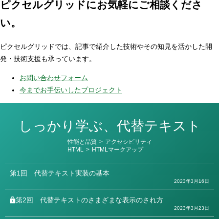
ピクセルグリッドに
お気軽にご相談くださ
い。
ピクセルグリッドでは、記事で紹介した技術やその知見を活かした開
発・技術支援も承っています。
お問い合わせフォーム
今までお手伝いしたプロジェクト
しっかり学ぶ、代替テキスト
カ
性能と品質
>
アクセシビリティ
テ
HTML
>
HTMLマークアップ
ゴ
リ
ー
第1回
代替テキスト実装の基本
2023年3月16日
第2回
代替テキストのさまざまな表示のされ方
2023年3月23日