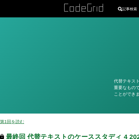
記事検索
カ
テ
ゴ
リ
ー
代替テキス
重要なもの
ことができ
第1回を読む
最終回
代替テキストのケーススタディ 4
20