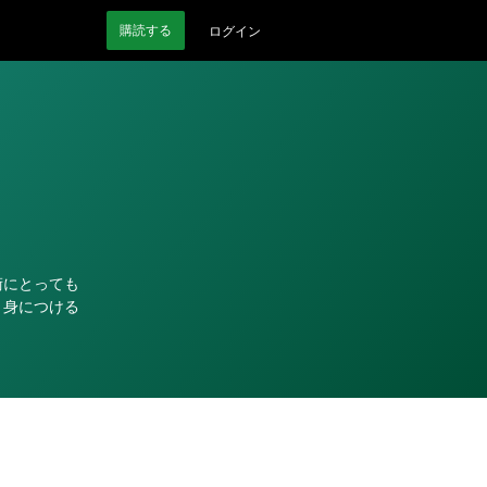
購読
する
ログイン
術にとっても
り身につける