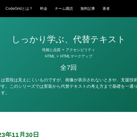
CodeGridとは？
料金
チーム購読
無料記事
著者
しっかり学ぶ、代替テキスト
性能と品質
>
アクセシビリティ
HTML
>
HTMLマークアップ
全7回
トは普段は見えにくいものですが、画像が表示されないときや、支援技
です。このシリーズでは実装から代替テキストの考え方まで基礎を一通
ます。
23年11月30日