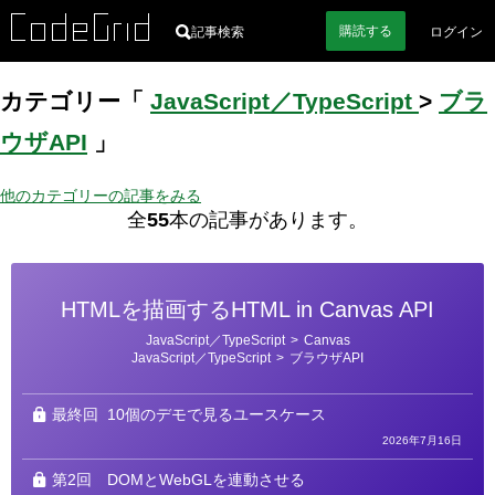
購読
する
記事検索
ログイン
カテゴリー「
JavaScript／TypeScript
>
ブラ
ウザAPI
」
他のカテゴリーの記事をみる
全
55
本の記事があります。
HTMLを描画するHTML in Canvas API
カ
JavaScript／TypeScript
>
Canvas
テ
JavaScript／TypeScript
>
ブラウザAPI
ゴ
リ
ー
最終回
10個のデモで見るユースケース
2026年7月16日
第2回
DOMとWebGLを連動させる