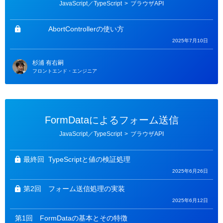
カ
JavaScript／TypeScript
>
ブラウザAPI
テ
ゴ
リ
ー
AbortControllerの使い方
2025年7月10日
杉浦 有右嗣
フロントエンド・エンジニア
FormDataによるフォーム送信
カ
JavaScript／TypeScript
>
ブラウザAPI
テ
ゴ
リ
ー
最終回
TypeScriptと値の検証処理
2025年6月26日
第2回
フォーム送信処理の実装
2025年6月12日
第1回
FormDataの基本とその特徴