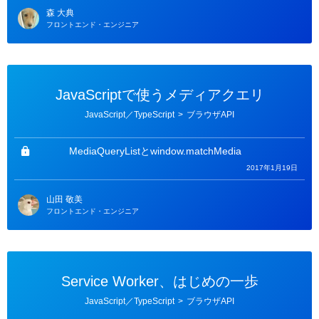
森 大典
フロントエンド・エンジニア
JavaScriptで使うメディアクエリ
カ
JavaScript／TypeScript
>
ブラウザAPI
テ
ゴ
リ
ー
MediaQueryListとwindow.matchMedia
2017年1月19日
山田 敬美
フロントエンド・エンジニア
Service Worker、はじめの一歩
カ
JavaScript／TypeScript
>
ブラウザAPI
テ
ゴ