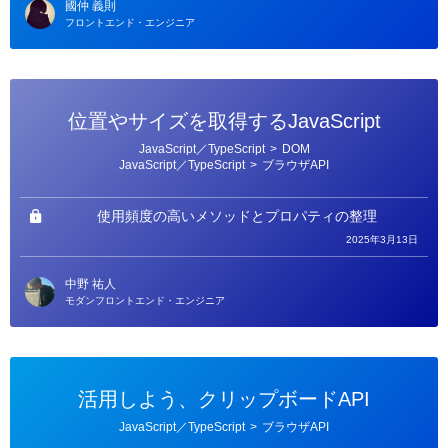
國仲 義則
フロントエンド・エンジニア
位置やサイズを取得するJavaScript
カ
JavaScript／TypeScript
>
DOM
テ
JavaScript／TypeScript
>
ブラウザAPI
ゴ
リ
ー
使用頻度の高いメソッドとプロパティの整理
2025年3月13日
中野 祐人
モダンフロントエンド・エンジニア
活用しよう、クリップボードAPI
カ
JavaScript／TypeScript
>
ブラウザAPI
テ