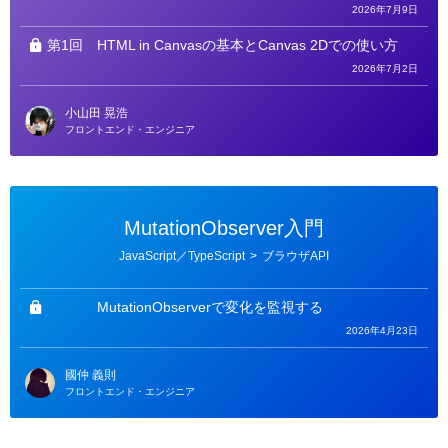
2026年7月9日
第1回
HTML in Canvasの基本とCanvas 2Dでの使い方
2026年7月2日
小山田 晃浩
フロントエンド・エンジニア
MutationObserver入門
カ
JavaScript／TypeScript
>
ブラウザAPI
テ
ゴ
リ
ー
MutationObserverで変化を監視する
2026年4月23日
國仲 義則
フロントエンド・エンジニア