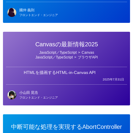
國仲 義則
フロントエンド・エンジニア
Canvasの最新情報2025
カ
JavaScript／TypeScript
>
Canvas
テ
JavaScript／TypeScript
>
ブラウザAPI
ゴ
リ
ー
HTMLを描画するHTML-in-Canvas API
2025年7月31日
小山田 晃浩
フロントエンド・エンジニア
中断可能な処理を実現するAbortController