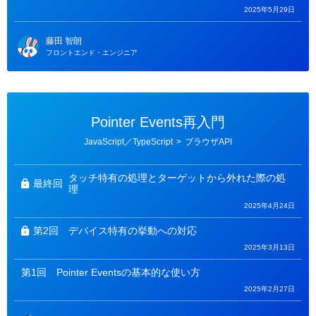
2025年5月29日
藤田 智朗
フロントエンド・エンジニア
Pointer Events再入門
カ
JavaScript／TypeScript
>
ブラウザAPI
テ
ゴ
リ
ー
タッチ特有の処理とターゲットから外れた際の処
最終回
理
2025年4月24日
第2回
デバイス特有の挙動への対応
2025年3月13日
第1回
Pointer Eventsの基本的な使い方
2025年2月27日