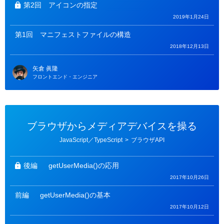
第2回
アイコンの指定
2019年1月24日
第1回
マニフェストファイルの構造
2018年12月13日
矢倉 眞隆
フロントエンド・エンジニア
ブラウザからメディアデバイスを操る
カ
JavaScript／TypeScript
>
ブラウザAPI
テ
ゴ
リ
ー
後編
getUserMedia()の応用
2017年10月26日
前編
getUserMedia()の基本
2017年10月12日