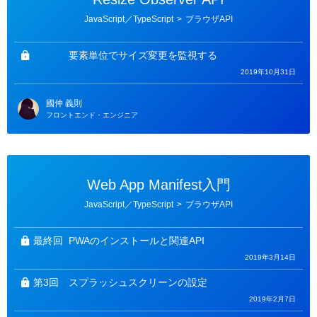
カ
JavaScript／TypeScript
>
ブラウザAPI
テ
ゴ
リ
ー
要素単位でサイズ変更を監視する
2019年10月31日
國仲 義則
フロントエンド・エンジニア
Web App Manifest入門
カ
JavaScript／TypeScript
>
ブラウザAPI
テ
ゴ
リ
ー
最終回
PWAのインストールと関連API
2019年3月14日
第3回
スプラッシュスクリーンの設定
2019年2月7日