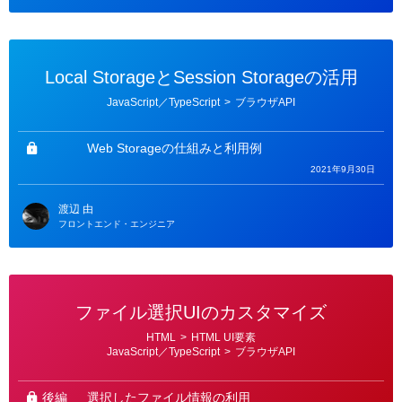
Local StorageとSession Storageの活用
カ
JavaScript／TypeScript
>
ブラウザAPI
テ
ゴ
リ
ー
Web Storageの仕組みと利用例
2021年9月30日
渡辺 由
フロントエンド・エンジニア
ファイル選択UIのカスタマイズ
カ
HTML
>
HTML UI要素
テ
JavaScript／TypeScript
>
ブラウザAPI
ゴ
リ
ー
後編
選択したファイル情報の利用