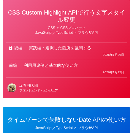
CSS Custom Highlight APIで行う文字スタイ
ル変更
カ
CSS
>
CSSプロパティ
テ
JavaScript／TypeScript
>
ブラウザAPI
ゴ
リ
ー
後編
実践編：選択した箇所を強調する
2026年1月29日
前編
利用用途例と基本的な使い方
2026年1月15日
坂巻 翔大郎
フロントエンド・エンジニア
タイムゾーンで失敗しないDate APIの使い方
カ
JavaScript／TypeScript
>
ブラウザAPI
テ