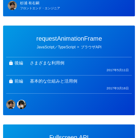
杉浦 有右嗣
フロントエンド・エンジニア
requestAnimationFrame
カ
JavaScript／TypeScript
>
ブラウザAPI
テ
ゴ
リ
ー
後編
さまざまな利用例
2017年5月11日
前編
基本的な仕組みと活用例
2017年3月16日
Fullscreen API