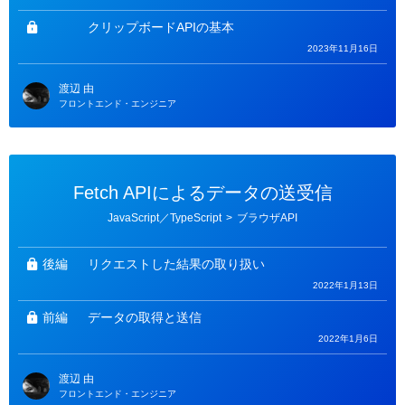
ゴ
リ
ー
クリップボードAPIの基本
2023年11月16日
渡辺 由
フロントエンド・エンジニア
Fetch APIによるデータの送受信
カ
JavaScript／TypeScript
>
ブラウザAPI
テ
ゴ
リ
ー
後編
リクエストした結果の取り扱い
2022年1月13日
前編
データの取得と送信
2022年1月6日
渡辺 由
フロントエンド・エンジニア