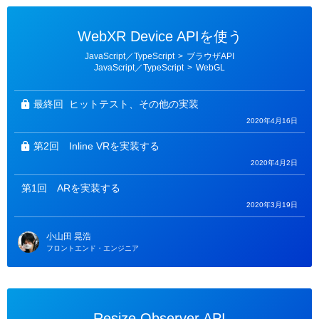
WebXR Device APIを使う
カ
JavaScript／TypeScript
>
ブラウザAPI
テ
JavaScript／TypeScript
>
WebGL
ゴ
リ
ー
最終回
ヒットテスト、その他の実装
2020年4月16日
第2回
Inline VRを実装する
2020年4月2日
第1回
ARを実装する
2020年3月19日
小山田 晃浩
フロントエンド・エンジニア
Resize Observer API