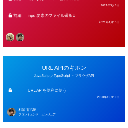
2021年5月6日
前編
input要素のファイル選択UI
2021年4月15日
URL APIのキホン
カ
JavaScript／TypeScript
>
ブラウザAPI
テ
ゴ
リ
ー
URL APIを便利に使う
2020年12月10日
杉浦 有右嗣
フロントエンド・エンジニア