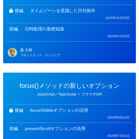
ゴ
リ
ー
後編
タイムゾーンを意識した日付操作
2025年12月25日
前編
日時処理の基礎知識
2025年12月4日
森 大典
フロントエンド・エンジニア
focus()メソッドの新しいオプション
カ
JavaScript／TypeScript
>
ブラウザAPI
テ
ゴ
リ
ー
後編
focusVisibleオプションの活用
2025年8月14日
前編
preventScrollオプションの活用
2025年7月31日