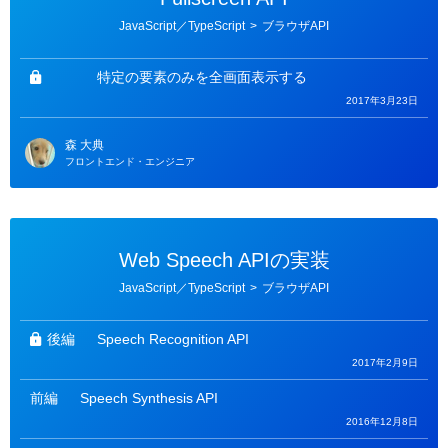
カ
JavaScript／TypeScript
>
ブラウザAPI
テ
ゴ
リ
ー
特定の要素のみを全画面表示する
2017年3月23日
森 大典
フロントエンド・エンジニア
Web Speech APIの実装
カ
JavaScript／TypeScript
>
ブラウザAPI
テ
ゴ
リ
ー
後編
Speech Recognition API
2017年2月9日
前編
Speech Synthesis API
2016年12月8日