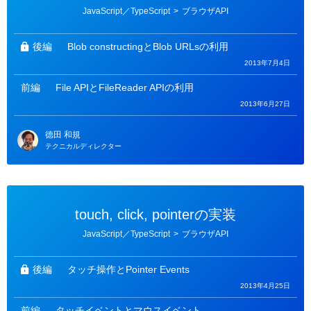
カ
JavaScript／TypeScript
>
ブラウザAPI
テ
ゴ
リ
ー
後編
Blob constructingとBlob URLsの利用
2013年7月4日
前編
File APIとFileReader APIの利用
2013年6月27日
德田 和規
テクニカルディレクター
touch, click, pointerの実装
カ
JavaScript／TypeScript
>
ブラウザAPI
テ
ゴ
リ
ー
後編
タッチ操作とPointer Events
2013年4月25日
前編
タッチイベントとマウスイベント