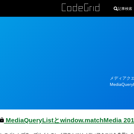
記事検索
カ
テ
ゴ
リ
メディアクエリ
ー
MediaQ
MediaQueryListとwindow.matchMedia
20