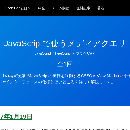
CodeGridとは？
料金
チーム購読
無料記事
著者
JavaScriptで使うメディアクエリ
JavaScript／TypeScript
>
ブラウザAPI
全1回
の結果次第でJavaScriptの実行を制御するCSSOM View Module
ueryListインターフェースの仕様と使いどころを詳しく解説します。
17年1月19日