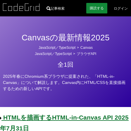
購読
する
記事検索
ログイン
Canvasの最新情報2025
カ
JavaScript／TypeScript
>
Canvas
テ
JavaScript／TypeScript
>
ブラウザAPI
ゴ
全1回
リ
ー
2025年春にChromium系ブラウザに提案された、「HTML-in-
Canvas」について解説します。Canvas内にHTML/CSSを直接描画
するための新しいAPIです。
HTMLを描画するHTML-in-Canvas API
2025
年7月31日