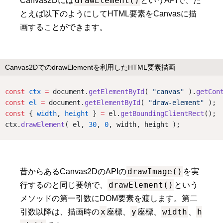
drawElement()
Canvas2Dには
というAPIで、た
とえば以下のようにしてHTML要素をCanvasに描
画することができます。
Canvas2DでのdrawElementを利用したHTML要素描画
const
ctx
=
 document.
getElementById
( 
"canvas"
 ).
getCon
const
el
=
 document.
getElementById
( 
"draw-element"
 );
const
 { 
width
, 
height
 } 
=
 el.
getBoundingClientRect
();
ctx.
drawElement
( el, 
30
, 
0
, width, height );
drawImage()
昔からあるCanvas2DのAPIの
を実
drawElement()
行するのと同じ要領で、
という
メソッドの第一引数にDOM要素を渡します。第二
x
y
width
h
引数以降は、描画時の
座標、
座標、
、