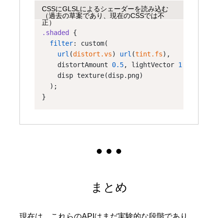
CSSにGLSLによるシェーダーを読み込む
（過去の草案であり、現在のCSSでは不
正）
.shaded
 {
filter
: custom(
url
(
distort.vs
) 
url
(
tint.fs
),
    distortAmount 
0.5
, lightVector 
1.0
1.0
0.
    disp texture(disp.png)
  );
}
まとめ
現在は、これらのAPIはまだ実験的な段階であり、