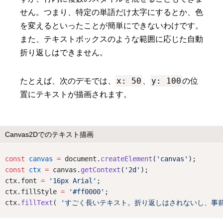
せん。つまり、特定の単語だけ太字にするとか、色
を変えるといったことが簡単にできないわけです。
また、テキストボックスのような範囲に応じた自動
折り返しはできません。
x: 50
y: 100
たとえば、次のデモでは、
、
の位
置にテキストが描画されます。
Canvas2Dでのテキスト描画
const
canvas
=
 document.
createElement
(
'canvas'
);
const
ctx
=
 canvas.
getContext
(
'2d'
);
ctx.font 
=
'16px Arial'
;
ctx.fillStyle 
=
'#ff0000'
;
ctx.
fillText
( 
'すごく長いテキスト。折り返しはされないし、事