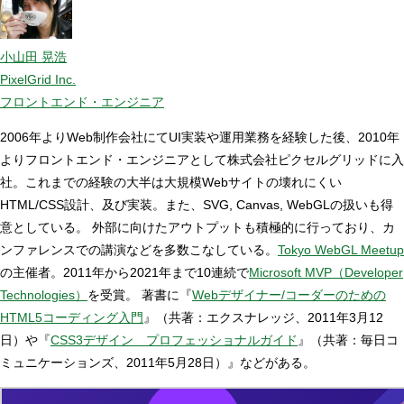
小山田 晃浩
PixelGrid Inc.
フロントエンド・エンジニア
2006年よりWeb制作会社にてUI実装や運用業務を経験した後、2010年
よりフロントエンド・エンジニアとして株式会社ピクセルグリッドに入
社。これまでの経験の大半は大規模Webサイトの壊れにくい
HTML/CSS設計、及び実装。また、SVG, Canvas, WebGLの扱いも得
意としている。 外部に向けたアウトプットも積極的に行っており、カ
ンファレンスでの講演などを多数こなしている。
Tokyo WebGL Meetup
の主催者。2011年から2021年まで10連続で
Microsoft MVP（Developer
Technologies）
を受賞。 著書に『
Webデザイナー/コーダーのための
HTML5コーディング入門
』（共著：エクスナレッジ、2011年3月12
日）や『
CSS3デザイン プロフェッショナルガイド
』（共著：毎日コ
ミュニケーションズ、2011年5月28日）』などがある。