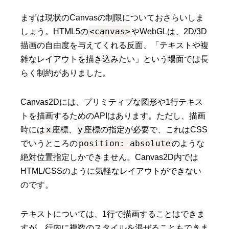
まずは現状のCanvasの制限についておさらいしま
<canvas>
しょう。HTML5の
やWebGLは、2D/3D
描画の自由度を与えてくれる反面、「テキストや複
雑なレイアウトを描き込みたい」という場面では長
らく制約がありました。
Canvas2Dには、プリミティブな図形や1行テキス
トを描画するためのAPIはあります。ただし、描画
x
y
時には
座標、
座標の指定が必要で、これはCSS
position: absolute
でいうところの
のような
絶対位置指定しかできません。Canvas2D内では
HTML/CSSのように気軽なレイアウトができない
のです。
テキストについては、1行で描画することはできま
すが、行内に複数のスタイルを混ぜることもできま