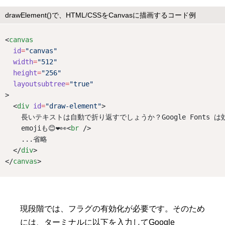
drawElement()で、HTML/CSSをCanvasに描画するコード例
<
canvas
id
=
"canvas"
width
=
"512"
height
=
"256"
layoutsubtree
=
"true"
>
  <
div
id
=
"draw-element"
>
    長いテキストは自動で折り返すでしょうか？Google Fonts 
    emojiも😊❤️👀<
br
 />
    ...省略
  </
div
>
</
canvas
>
現段階では、フラグの有効化が必要です。そのため
には、ターミナルに以下を入力してGoogle