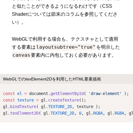
と似たことができるようになるわけです（CSS
Shaderについては節末のコラムを参照してくださ
い）。
WebGLで利用する場合も、テクスチャとして適用
layoutsubtree="true"
する要素は
を明示した
canvas
要素内に内包しておく必要があります。
WebGLでのtexElement2Dを利用したHTML要素描画
const
el
=
 document.
getElementById
( 
'draw-element'
 );
const
texture
=
 gl.
createTexture
();
gl.
bindTexture
( gl.
TEXTURE_2D
, texture );
gl.
texElement2D
( gl.
TEXTURE_2D
, 
0
, gl.
RGBA
, gl.
RGBA
, g