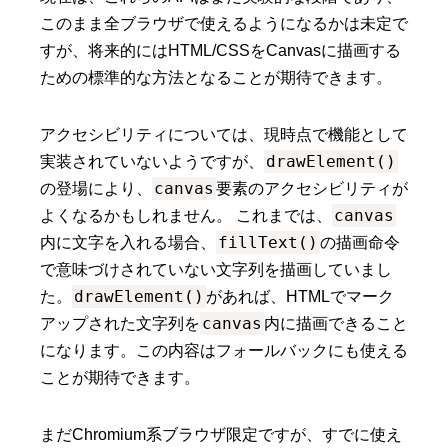
このまま全ブラウザで使えるようになるかは未定で
すが、将来的にはHTML/CSSをCanvasに描画する
ための標準的な方法となることが期待できます。
アクセシビリティについては、現時点で機能として
drawElement()
実装されていないようですが、
canvas
の登場により、
要素のアクセシビリティが
canvas
よくなるかもしれません。 これまでは、
fillText()
内に文字を入れる場合、
の描画命令
で意味づけされていない文字列を描画していまし
drawElement()
た。
があれば、HTMLでマーク
canvas
アップされた文字列を
内に描画できること
になります。この内容はフォールバックにも使える
ことが期待できます。
まだChromium系ブラウザ限定ですが、すでに使え