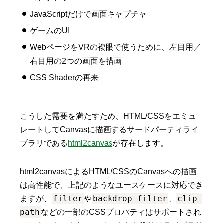
JavaScriptだけで画面キャプチャ
ゲームのUI
WebページをVRの複眼で使うために、左目用／
右目用の2つの画面を描画
CSS Shaderの再来
こうした需要を満たすため、HTML/CSSをエミュ
レートしてCanvasに描画するサードパーティライ
ブラリである
html2canvas
が存在します。
html2canvasによるHTML/CSSのCanvasへの描画
は高性能で、上記のようなユースケースに対応でき
filter
backdrop-filter
clip-
ますが、
や
、
path
などの一部のCSSプロパティはサポートされ