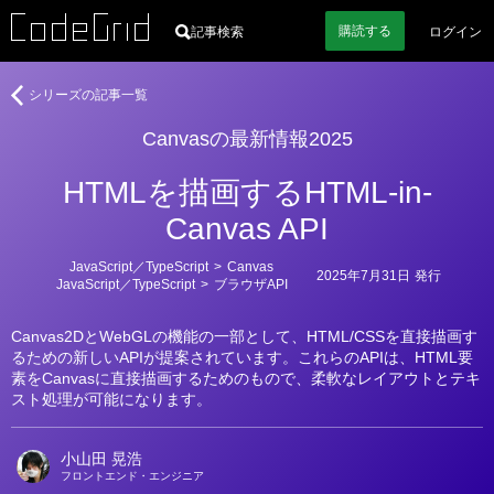
購読
する
記事検索
ログイン
著
Canvas
シリーズの記事一覧
者
の
Canvasの最新情報2025
最
新
HTMLを描画するHTML-in-
情
報
Canvas API
2025
カ
JavaScript／TypeScript
>
Canvas
2025年7月31日
発行
テ
JavaScript／TypeScript
>
ブラウザAPI
ゴ
リ
ー
Canvas2DとWebGLの機能の一部として、HTML/CSSを直接描画す
るための新しいAPIが提案されています。これらのAPIは、HTML要
素をCanvasに直接描画するためのもので、柔軟なレイアウトとテキ
スト処理が可能になります。
小山田 晃浩
フロントエンド・エンジニア