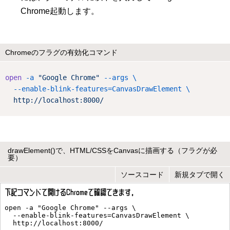
Chrome起動します。
Chromeのフラグの有効化コマンド
open
-a
"Google Chrome"
--args
\
--enable-blink-features=CanvasDrawElement
\
http://localhost:8000/