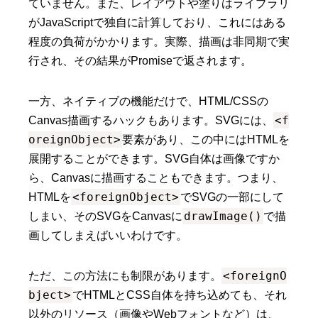
ていません。また、レイアウトや塗りはライブラリ
がJavaScriptで独自に計算しており、これにはある
程度の負荷がかかります。実際、描画は非同期で実
行され、その結果がPromiseで返されます。
一方、ネイティブの機能だけで、HTML/CSSの
<f
Canvas描画するハックもあります。SVGには、
oreignObject>
要素があり、この中にはHTMLを
展開することができます。SVG自体は画像ですか
ら、Canvasに描画することもできます。つまり、
<foreignObject>
HTMLを
でSVGの一部にして
drawImage()
しまい、そのSVGをCanvasに
で描
画してしまえばいいわけです。
<foreignO
ただ、この方法にも制限があります。
bject>
でHTMLとCSS自体を持ち込めても、それ
以外のリソース（画像やWebフォントなど）は、