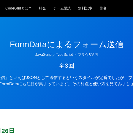
CodeGridとは？
料金
チーム購読
無料記事
著者
FormDataによるフォーム送信
JavaScript／TypeScript
>
ブラウザAPI
全3回
送信」といえばJSONとして送信するというスタイルが定番でしたが、
るFormDataにも注目が集まっています。その利点と使い方を見てみまし
月26日