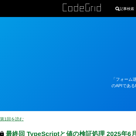
記事検索
カ
テ
ゴ
リ
「フォーム
ー
のAPIであ
第1回を読む
最終回
TypeScriptと値の検証処理
2025年6