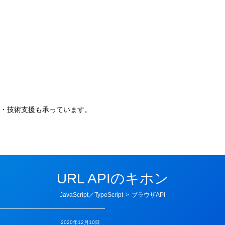
。
・技術支援も承っています。
URL APIのキホン
カ
JavaScript／TypeScript
>
ブラウザAPI
テ
ゴ
リ
ー
2020年12月10日