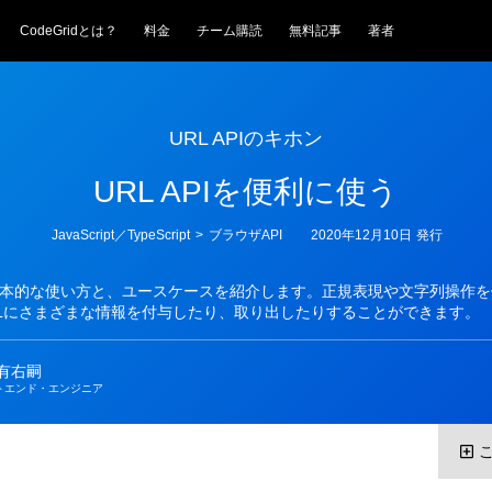
CodeGridとは？
料金
チーム購読
無料記事
著者
URL APIのキホン
URL APIを便利に使う
カ
JavaScript／TypeScript
>
ブラウザAPI
2020年12月10日
発行
テ
ゴ
リ
Iの基本的な使い方と、ユースケースを紹介します。正規表現や文字列操作
ー
RLにさまざまな情報を付与したり、取り出したりすることができます。
 有右嗣
トエンド・エンジニア