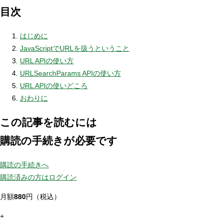
目次
はじめに
JavaScriptでURLを扱うということ
URL APIの使い方
URLSearchParams APIの使い方
URL APIの使いどころ
おわりに
この記事を読むには
購読の手続きが必要です
購読の手続きへ
購読済みの方はログイン
月額
880
円（税込）
+