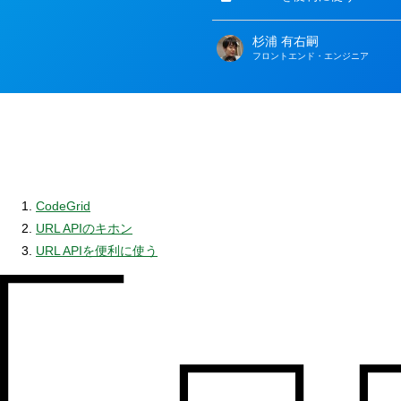
杉浦 有右嗣
著
フロントエンド・エンジニア
者
CodeGrid
URL APIのキホン
URL APIを便利に使う