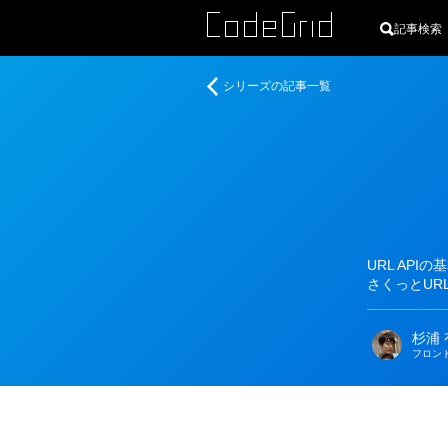
記事検索
著
URL
シリーズの記事一覧
者
API
の
キ
ホ
ン
URL AP
さくっとU
杉浦
フロン