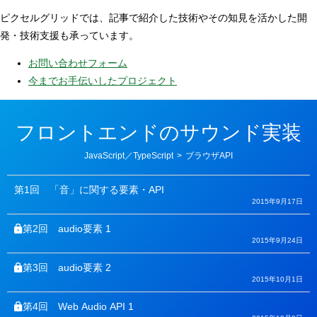
ピクセルグリッドでは、記事で紹介した技術やその知見を活かした開
発・技術支援も承っています。
お問い合わせフォーム
今までお手伝いしたプロジェクト
フロントエンドのサウンド実装
カ
JavaScript／TypeScript
>
ブラウザAPI
テ
ゴ
リ
第1回
「音」に関する要素・API
ー
2015年9月17日
第2回
audio要素 1
2015年9月24日
第3回
audio要素 2
2015年10月1日
第4回
Web Audio API 1