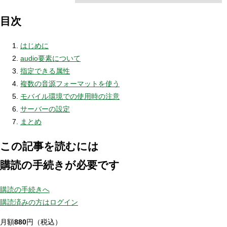
目次
はじめに
audio要素について
指定できる属性
複数の音源フォーマットを使う
モバイル環境での使用時の注意
サーバーの設定
まとめ
この記事を読むには
購読の手続きが必要です
購読の手続きへ
購読済みの方はログイン
月額
880
円（税込）