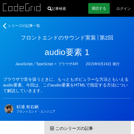
購読
する
記事検索
ログイン
著
フ
シリーズの記事一覧
者
ロ
フロントエンドのサウンド実装
第2回
ン
ト
audio要素 1
エ
ン
ド
カ
JavaScript／TypeScript
>
ブラウザAPI
2015年9月24日
発行
テ
の
ゴ
サ
リ
ブラウザで音を扱うときに、もっともポピュラーな方法ともいえる
ー
ウ
audio要素。今回は、このaudio要素をHTMLで指定する方法につい
ン
て解説していきます。
ド
実
杉浦 有右嗣
装
フロントエンド・エンジニア
このシリーズの記事