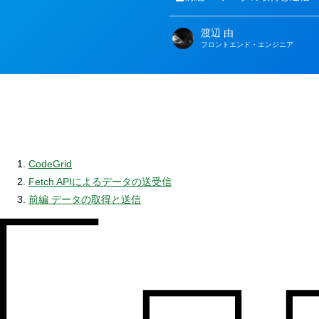
渡辺 由
著
フロントエンド・エンジニア
者
CodeGrid
Fetch APIによるデータの送受信
前編 データの取得と送信