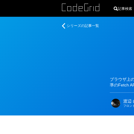
記事検索
著
Fetch
シリーズの記事一覧
者
API
に
よ
る
デ
ー
タ
の
ブラウザ上の
送
準のFetc
受
信
渡辺 
フロン