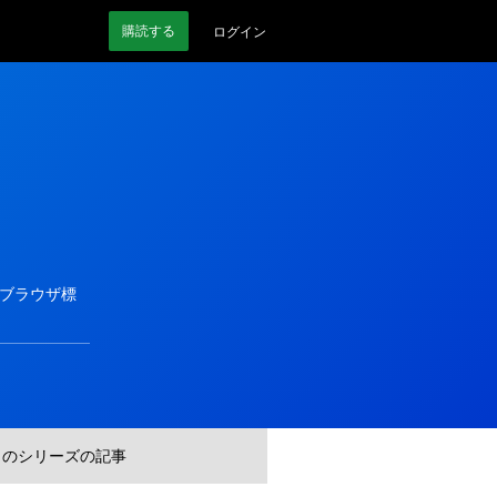
購読
する
ログイン
、ブラウザ標
このシリーズの記事