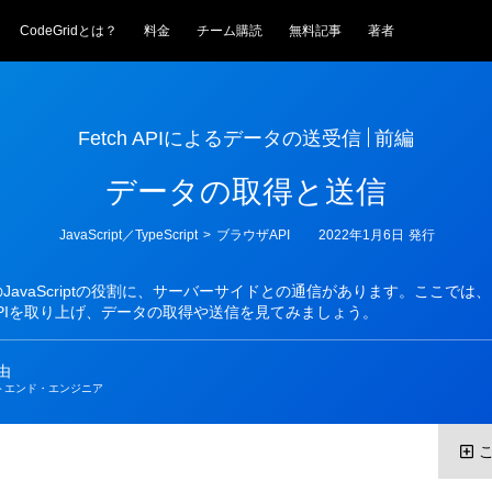
CodeGridとは？
料金
チーム購読
無料記事
著者
Fetch APIによるデータの送受信
前編
データの取得と送信
カ
JavaScript／TypeScript
>
ブラウザAPI
2022年1月6日
発行
テ
ゴ
リ
JavaScriptの役割に、サーバーサイドとの通信があります。ここでは
ー
h APIを取り上げ、データの取得や送信を見てみましょう。
由
トエンド・エンジニア