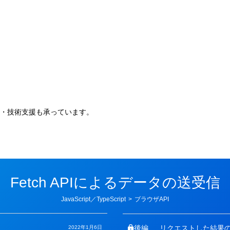
。
・技術支援も承っています。
Fetch APIによるデータの送受信
カ
JavaScript／TypeScript
>
ブラウザAPI
テ
ゴ
リ
ー
後編
リクエストした結果
2022年1月6日