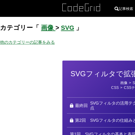
記事検索
カテゴリー「
画像
>
SVG
」
他のカテゴリーの記事をみる
SVGフィルタで拡
カ
画像
>
テ
CSS
>
CSS
ゴ
リ
ー
SVGフィルタの活用テ
最終回
点
第2回
SVGフィルタの仕組み
第1回
SVGフィルタの基本と表