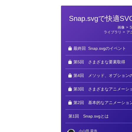
Snap.svgで快適
カ
画像
>
テ
ライブラリ
>
ア
ゴ
リ
ー
最終回
Snap.svgのイベント
第5回
さまざまな要素取得
第4回
メソッド、オプション
第3回
さまざまなアニメーシ
第2回
基本的なアニメーショ
第1回
Snap.svgとは
小山田 晃浩