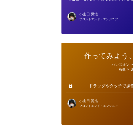
小山田 晃浩
フロントエンド・エンジニア
作ってみよう、
カ
ハンズオン
>
テ
画像
>
ゴ
リ
ー
ドラッグやタッチで操作
小山田 晃浩
フロントエンド・エンジニア