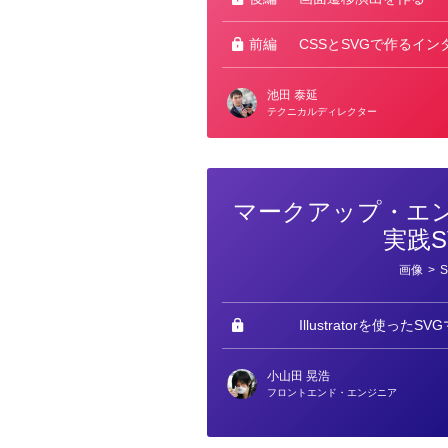
前編
CSSとSVGで作るイ
池田 泰延
テクニカルディレクター
マークアップ・エ
実践S
カ
画像
>
テ
ゴ
リ
ー
Illustratorを使った
小山田 晃浩
フロントエンド・エンジニア