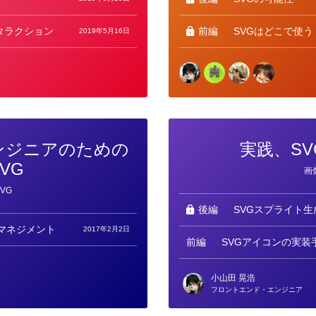
ンタラクション
前編
SVGはどこで使う
2019年5月16日
ンジニアのための
実践、S
VG
カ
画
テ
ゴ
SVG
リ
ー
後編
SVGスプライト
SVGマネジメント
2017年2月2日
前編
SVGアイコンの実装
小山田 晃浩
フロントエンド・エンジニア