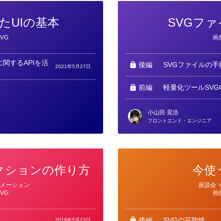
たUIの基本
SVGフ
カ
SVG
画
テ
ゴ
リ
ー
関するAPIを活
後編
SVGファイルの手
2021年5月27日
前編
軽量化ツールSVG
小山田 晃浩
フロントエンド・エンジニア
クションの作り方
今使
カ
ニメーション
座談会
テ
SVG
画
ゴ
リ
ー
後編
SVGの可能性
2019年5月23日