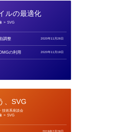
ァイルの最適化
像
>
SVG
動調整
2020年11月26日
OMGの利用
2020年11月19日
う、SVG
>
技術系座談会
像
>
SVG
2019年2月28日