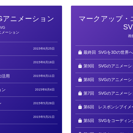
SVGアニメーション
マークアップ・
S
SVG
ニメーション
カ
画
テ
ゴ
リ
2015年6月25日
ー
最終回
SVGを3Dの世界へ
2015年6月18日
第9回
SVGのアニメーシ
の活用
2015年6月11日
第8回
SVGのアニメーシ
ョン
2015年6月4日
第7回
SVGのアニメーシ
ン
2015年5月28日
第6回
レスポンシブイメ
2015年5月21日
第5回
SVGをコーディン