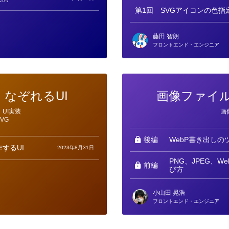
第1回
SVGアイコンの色指
藤田 智朗
フロントエンド・エンジニア
なぞれるUI
画像ファイ
カ
UI実装
画
テ
SVG
ゴ
リ
ー
後編
WebP書き出しの
するUI
2023年8月31日
PNG、JPEG、W
前編
び方
小山田 晃浩
フロントエンド・エンジニア