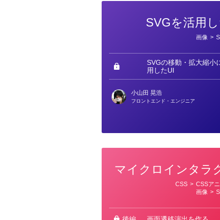
SVGを活用し
カ
画像
>
テ
ゴ
リ
ー
SVGの移動・拡大縮小に
用したUI
小山田 晃浩
フロントエンド・エンジニア
マイクロインタラ
カ
CSS
>
CSSア
テ
画像
>
ゴ
リ
ー
後編
画面遷移演出を作る