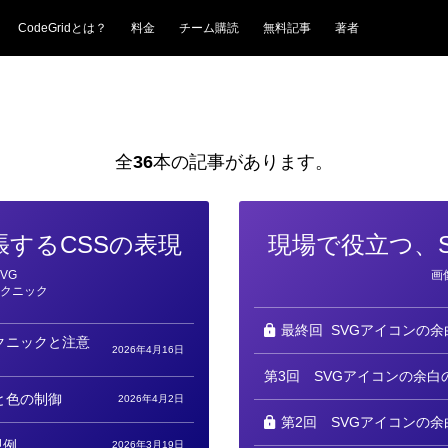
CodeGridとは？
料金
チーム購読
無料記事
著者
全
36
本の記事があります。
張するCSSの表現
現場で役立つ、
カ
SVG
画
テ
テクニック
ゴ
リ
ー
最終回
SVGアイコンの余白
クニックと注意
2026年4月16日
第3回
SVGアイコンの余白の
と色の制御
2026年4月2日
第2回
SVGアイコンの余白
現例
2026年3月19日