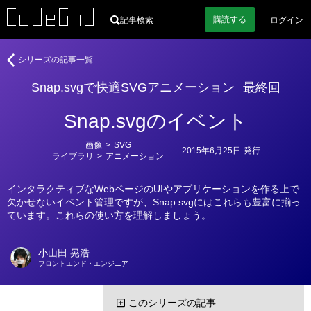
購読
する
記事検索
ログイン
著
Snap.svg
シリーズの記事一覧
者
で
Snap.svgで快適SVGアニメーション
最終回
快
適
Snap.svgのイベント
SVG
ア
カ
画像
>
SVG
ニ
2015年6月25日
発行
テ
ライブラリ
>
アニメーション
メ
ゴ
リ
ー
ー
インタラクティブなWebページのUIやアプリケーションを作る上で
シ
欠かせないイベント管理ですが、Snap.svgにはこれらも豊富に揃っ
ョ
ています。これらの使い方を理解しましょう。
ン
小山田 晃浩
フロントエンド・エンジニア
このシリーズの記事