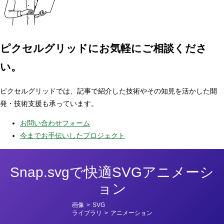
ピクセルグリッドに
お気軽にご相談くださ
い。
ピクセルグリッドでは、記事で紹介した技術やその知見を活かした開
発・技術支援も承っています。
お問い合わせフォーム
今までお手伝いしたプロジェクト
Snap.svgで快適SVGアニメーシ
ョン
カ
画像
>
SVG
テ
ライブラリ
>
アニメーション
ゴ