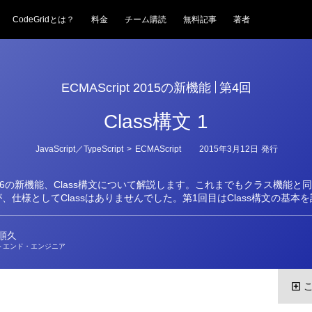
CodeGridとは？
料金
チーム購読
無料記事
著者
ECMAScript 2015の新機能
第4回
Class構文 1
カ
JavaScript／TypeScript
>
ECMAScript
2015年3月12日
発行
テ
ゴ
リ
ript 6の新機能、Class構文について解説します。これまでもクラス機能と
ー
、仕様としてClassはありませんでした。第1回目はClass構文の基本
順久
トエンド・エンジニア