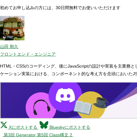
初めてお申し込みの方には、30日間無料でお使いいただけます
山田 順久
フロントエンド・エンジニア
HTML・CSSのコーディング、後にJavaScriptの設計や実装を
ケーション実装における、コンポーネント的な考え方を念頭においたJS
Xにポストする
Blueskyにポストする
第3回 Generator
第5回 Class構文 2