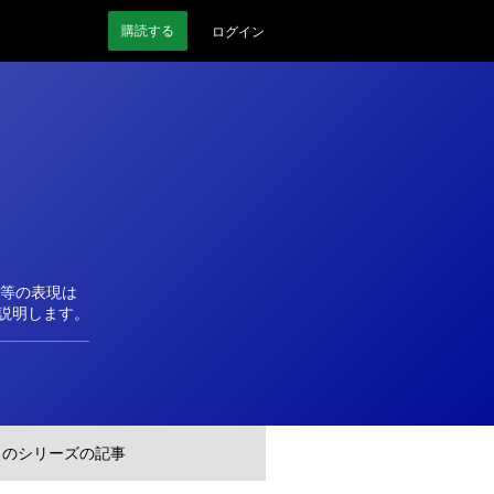
購読
する
ログイン
同等の表現は
を説明します。
このシリーズの記事