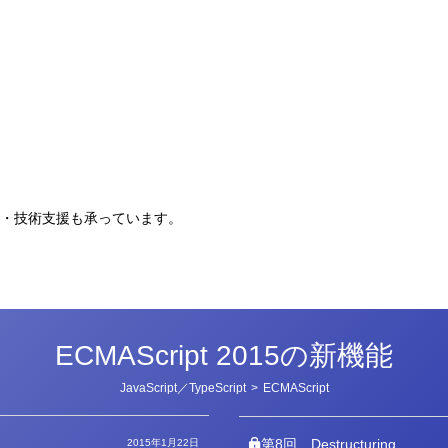
。
・技術支援も承っています。
ECMAScript 2015の新機能
カ
JavaScript／TypeScript
>
ECMAScript
テ
ゴ
リ
ー
第8回
Destructuring
2015年1月22日