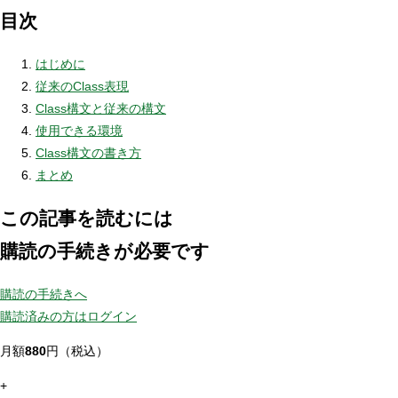
目次
はじめに
従来のClass表現
Class構文と従来の構文
使用できる環境
Class構文の書き方
まとめ
この記事を読むには
購読の手続きが必要です
購読の手続きへ
購読済みの方はログイン
月額
880
円（税込）
+