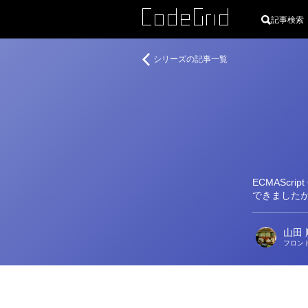
記事検索
著
ECMAScript
シリーズの記事一覧
者
2015
の
新
機
能
ECMASc
できましたが
山田 
フロン