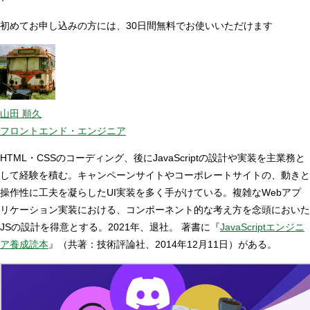
初めてお申し込みの方には、30日間無料でお使いいただけます
山田 順久
フロントエンド・エンジニア
HTML・CSSのコーディング、後にJavaScriptの設計や実装を主業務と
して経験を積む。キャンペーンサイトやコーポレートサイトの、動きと
操作性に工夫を凝らしたUI実装を多く手がけている。複雑なWebアプ
リケーション実装における、コンポーネント的な考え方を念頭においた
JSの設計を得意とする。2021年、退社。 著書に『
JavaScriptエンジニ
ア養成読本
』（共著：技術評論社、2014年12月11日）がある。