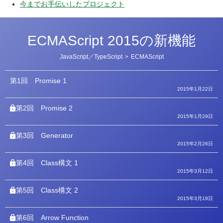
今までお手伝いしたプロジェクト
ECMAScript 2015の新機能
カ
JavaScript／TypeScript
>
ECMAScript
テ
ゴ
リ
第1回
Promise 1
ー
2015年1月22日
第2回
Promise 2
2015年1月29日
第3回
Generator
2015年2月26日
第4回
Class構文 1
2015年3月12日
第5回
Class構文 2
2015年3月19日
第6回
Arrow Function