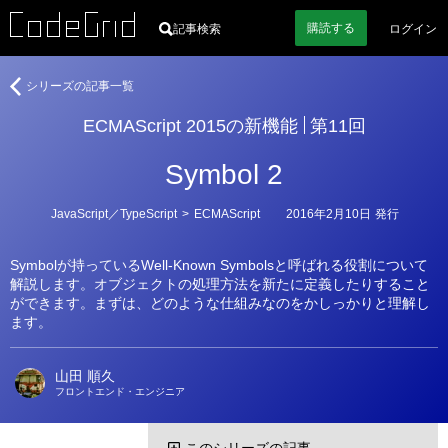
購読
する
記事検索
ログイン
著
ECMAScript
シリーズの記事一覧
者
2015
ECMAScript 2015の新機能
第11回
の
新
Symbol 2
機
能
カ
JavaScript／TypeScript
>
ECMAScript
2016年2月10日
発行
テ
ゴ
リ
Symbolが持っているWell-Known Symbolsと呼ばれる役割について
ー
解説します。オブジェクトの処理方法を新たに定義したりすること
ができます。まずは、どのような仕組みなのをかしっかりと理解し
ます。
山田 順久
フロントエンド・エンジニア
このシリーズの記事