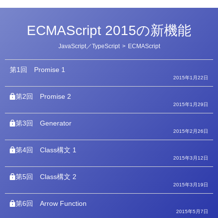
ECMAScript 2015の新機能
カ
JavaScript／TypeScript
>
ECMAScript
テ
ゴ
リ
第1回
Promise 1
ー
2015年1月22日
第2回
Promise 2
2015年1月29日
第3回
Generator
2015年2月26日
第4回
Class構文 1
2015年3月12日
第5回
Class構文 2
2015年3月19日
第6回
Arrow Function
2015年5月7日