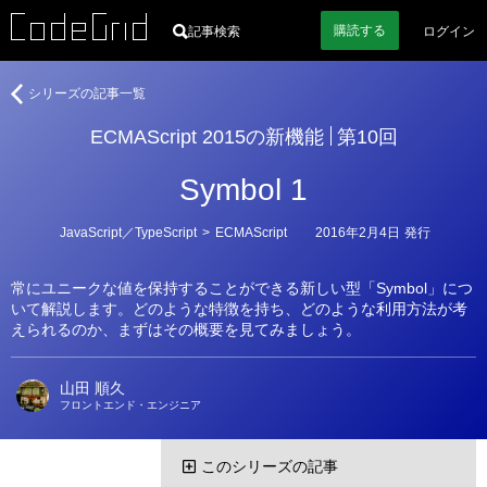
購読
する
記事検索
ログイン
著
ECMAScript
シリーズの記事一覧
者
2015
ECMAScript 2015の新機能
第10回
の
新
Symbol 1
機
能
カ
JavaScript／TypeScript
>
ECMAScript
2016年2月4日
発行
テ
ゴ
リ
常にユニークな値を保持することができる新しい型「Symbol」につ
ー
いて解説します。どのような特徴を持ち、どのような利用方法が考
えられるのか、まずはその概要を見てみましょう。
山田 順久
フロントエンド・エンジニア
このシリーズの記事