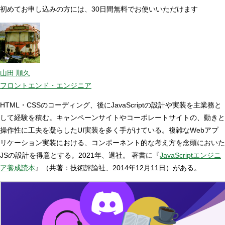
初めてお申し込みの方には、30日間無料でお使いいただけます
山田 順久
フロントエンド・エンジニア
HTML・CSSのコーディング、後にJavaScriptの設計や実装を主業務と
して経験を積む。キャンペーンサイトやコーポレートサイトの、動きと
操作性に工夫を凝らしたUI実装を多く手がけている。複雑なWebアプ
リケーション実装における、コンポーネント的な考え方を念頭においた
JSの設計を得意とする。2021年、退社。 著書に『
JavaScriptエンジニ
ア養成読本
』（共著：技術評論社、2014年12月11日）がある。