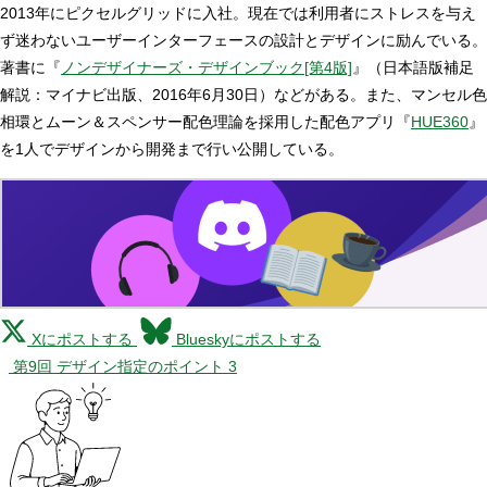
2013年にピクセルグリッドに入社。現在では利用者にストレスを与え
ず迷わないユーザーインターフェースの設計とデザインに励んでいる。
著書に『
ノンデザイナーズ・デザインブック[第4版]
』（日本語版補足
解説：マイナビ出版、2016年6月30日）などがある。また、マンセル色
相環とムーン＆スペンサー配色理論を採用した配色アプリ『
HUE360
』
を1人でデザインから開発まで行い公開している。
Xにポストする
Blueskyにポストする
第9回 デザイン指定のポイント 3