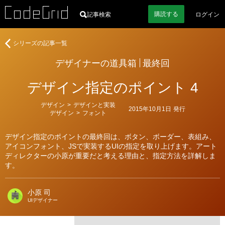
購読
する
記事検索
ログイン
著
デ
シリーズの記事一覧
者
ザ
デザイナーの道具箱
最終回
イ
ナ
デザイン指定のポイント 4
ー
の
カ
デザイン
>
デザインと実装
道
2015年10月1日
発行
テ
デザイン
>
フォント
具
ゴ
リ
箱
ー
デザイン指定のポイントの最終回は、ボタン、ボーダー、表組み、
アイコンフォント、JSで実装するUIの指定を取り上げます。アート
ディレクターの小原が重要だと考える理由と、指定方法を詳解しま
す。
小原 司
UIデザイナー