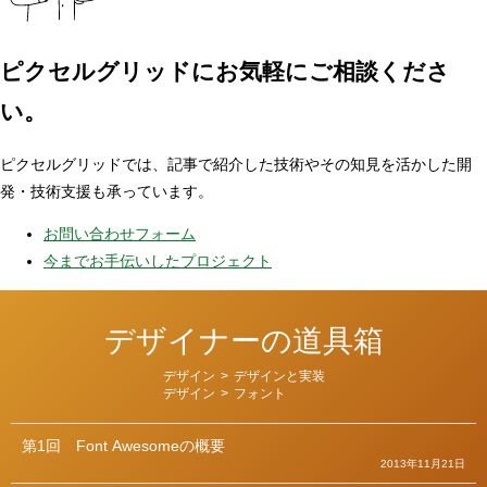
ピクセルグリッドに
お気軽にご相談くださ
い。
ピクセルグリッドでは、記事で紹介した技術やその知見を活かした開
発・技術支援も承っています。
お問い合わせフォーム
今までお手伝いしたプロジェクト
デザイナーの道具箱
カ
デザイン
>
デザインと実装
テ
デザイン
>
フォント
ゴ
リ
ー
第1回
Font Awesomeの概要
2013年11月21日