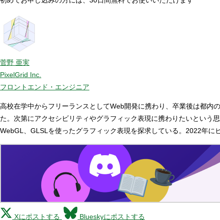
菅野 亜実
PixelGrid Inc.
フロントエンド・エンジニア
高校在学中からフリーランスとしてWeb開発に携わり、卒業後は都内のIT
た。次第にアクセシビリティやグラフィック表現に携わりたいという思
WebGL、GLSLを使ったグラフィック表現を探求している。2022年
Xにポストする
Blueskyにポストする