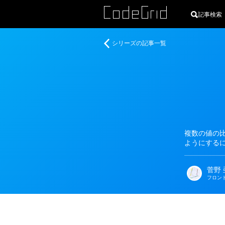
記事検索
著
デ
シリーズの記事一覧
者
ー
タ
形
式
の
検
証
ラ
複数の値の
イ
ようにする
ブ
ラ
菅野 
リ、
フロン
Zod
を
使
う