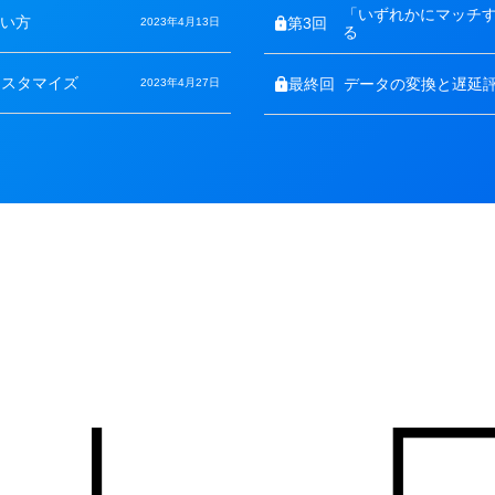
リ
「いずれかにマッチ
使い方
ー
第3回
2023年4月13日
る
カスタマイズ
最終回
データの変換と遅延
2023年4月27日