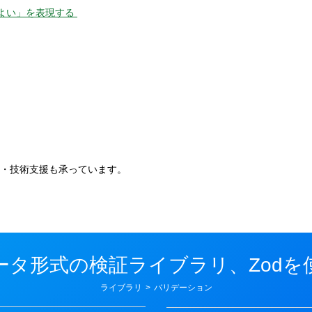
ばよい」を表現する
。
・技術支援も承っています。
ータ形式の検証ライブラリ、Zodを
カ
ライブラリ
>
バリデーション
テ
ゴ