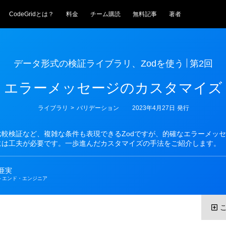
CodeGridとは？
料金
チーム購読
無料記事
著者
データ形式の検証ライブラリ、Zodを使う
第2回
エラーメッセージのカスタマイズ
カ
ライブラリ
>
バリデーション
2023年4月27日
発行
テ
ゴ
リ
比較検証など、複雑な条件も表現できるZodですが、的確なエラーメッ
ー
には工夫が必要です。一歩進んだカスタマイズの手法をご紹介します。
亜実
トエンド・エンジニア