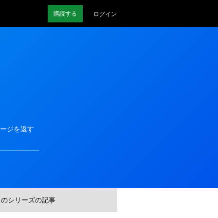
購読
する
ログイン
セージを返す
このシリーズの記事