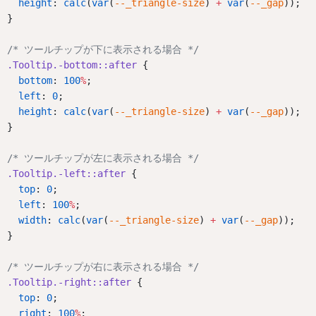
height
: 
calc
(
var
(
--_triangle-size
) 
+
var
(
--_gap
));
}
/* ツールチップが下に表示される場合 */
.Tooltip.-bottom::after
 {
bottom
: 
100
%
;
left
: 
0
;
height
: 
calc
(
var
(
--_triangle-size
) 
+
var
(
--_gap
));
}
/* ツールチップが左に表示される場合 */
.Tooltip.-left::after
 {
top
: 
0
;
left
: 
100
%
;
width
: 
calc
(
var
(
--_triangle-size
) 
+
var
(
--_gap
));
}
/* ツールチップが右に表示される場合 */
.Tooltip.-right::after
 {
top
: 
0
;
right
: 
100
%
;