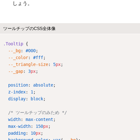
しょう。
ツールチップのCSS全体像
.Tooltip
 {
--_bg
: 
#000
;
--_color
: 
#fff
;
--_triangle-size
: 
5
px
;
--_gap
: 
3
px
;
position
: 
absolute
;
z-index
: 
1
;
display
: 
block
;
/* ツールチップのみため */
width
: 
max-content
;
max-width
: 
150
px
;
padding
: 
10
px
;