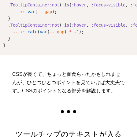
.TooltipContainer:not
(
:is
(
:hover
, 
:focus-visible
, 
:f
--_x
: 
var
(
--_gap
);
  }
.TooltipContainer:not
(
:is
(
:hover
, 
:focus-visible
, 
:f
--_x
: 
calc
(
var
(
--_gap
) 
*
-1
);
  }  
}
CSSが長くて、ちょっと面食らったかもしれませ
んが、ひとつひとつポイントを見ていけば大丈夫で
す。CSSのポイントとなる部分を解説します。
ツールチップのテキストが入る