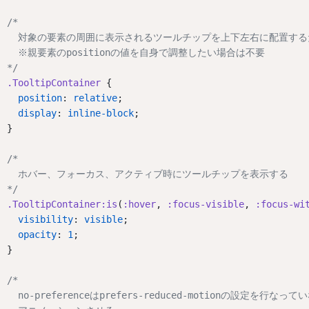
/*
  対象の要素の周囲に表示されるツールチップを上下左右に配置するため
  ※親要素のpositionの値を自身で調整したい場合は不要
*/
.TooltipContainer
 {
position
: 
relative
;
display
: 
inline-block
;
}
/*
  ホバー、フォーカス、アクティブ時にツールチップを表示する
*/
.TooltipContainer:is
(
:hover
, 
:focus-visible
, 
:focus-wi
visibility
: 
visible
;
opacity
: 
1
;
}
/*
  no-preferenceはprefers-reduced-motionの設定を行なっ