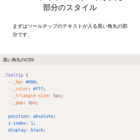
部分のスタイル
まずはツールチップのテキストが入る黒い角丸の部
分です。
黒い角丸のCSS
.Tooltip
 {
--_bg
: 
#000
;
--_color
: 
#fff
;
--_triangle-size
: 
5
px
;
--_gap
: 
3
px
;
position
: 
absolute
;
z-index
: 
1
;
display
: 
block
;