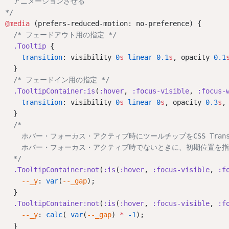
  アニメーションさせる
*/
@media
 (prefers-reduced-motion: no-preference) {
/* フェードアウト用の指定 */
.Tooltip
 {
transition
: visibility 
0
s
linear
0.1
s
, opacity 
0.1
  }
/* フェードイン用の指定 */
.TooltipContainer:is
(
:hover
, 
:focus-visible
, 
:focus-
transition
: visibility 
0
s
linear
0
s
, opacity 
0.3
s
,
  }
/*
    ホバー・フォーカス・アクティブ時にツールチップをCSS Trans
    ホバー・フォーカス・アクティブ時でないときに、初期位置を
  */
.TooltipContainer:not
(
:is
(
:hover
, 
:focus-visible
, 
:f
--_y
: 
var
(
--_gap
);
  }
.TooltipContainer:not
(
:is
(
:hover
, 
:focus-visible
, 
:f
--_y
: 
calc
( 
var
(
--_gap
) 
*
-1
);
  }