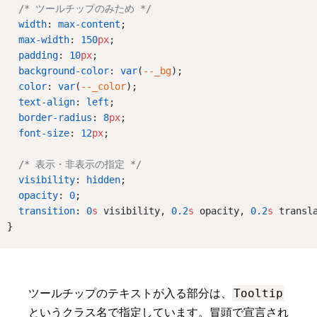
/* ツールチップのみため */
width
: 
max-content
;
max-width
: 
150
px
;
padding
: 
10
px
;
background-color
: 
var
(
--_bg
);
color
: 
var
(
--_color
);
text-align
: 
left
;
border-radius
: 
8
px
;
font-size
: 
12
px
;
/* 表示・非表示の指定 */
visibility
: 
hidden
;
opacity
: 
0
;
transition
: 
0
s
 visibility, 
0.2
s
 opacity, 
0.2
s
 transl
}
Tooltip
ツールチップのテキストが入る部分は、
というクラス名で指定しています。冒頭で宣言され