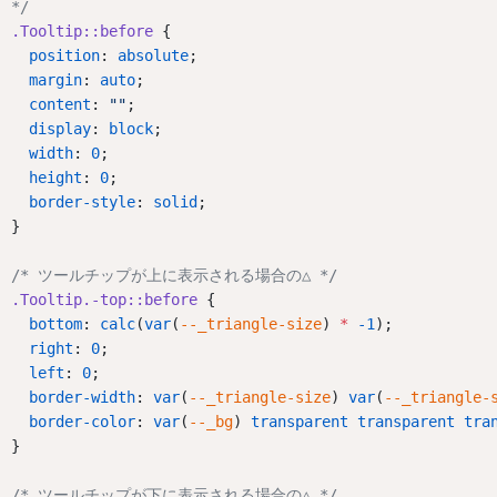
*/
.Tooltip::before
 {
position
: 
absolute
;
margin
: 
auto
;
content
: 
""
;
display
: 
block
;
width
: 
0
;
height
: 
0
;
border-style
: 
solid
;
}
/* ツールチップが上に表示される場合の△ */
.Tooltip.-top::before
 {
bottom
: 
calc
(
var
(
--_triangle-size
) 
*
-1
);
right
: 
0
;
left
: 
0
;
border-width
: 
var
(
--_triangle-size
) 
var
(
--_triangle-
border-color
: 
var
(
--_bg
) 
transparent
transparent
tra
}
/* ツールチップが下に表示される場合の△ */