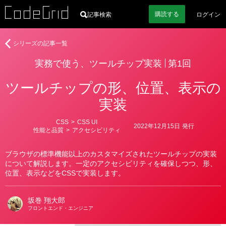
購読
する
記事検索
ログイン
著
実
シリーズの記事一覧
者
務
実務で使う、ツールチップ実装
第1回
で
使
ツールチップの形、位置、表示の
う、
ツ
実装
ー
ル
カ
CSS
>
CSS UI
2022年12月15日
発行
チ
テ
性能と品質
>
アクセシビリティ
ゴ
ッ
リ
プ
ー
ブラウザの標準機能以上のカスタマイズされたツールチップの実装
実
について解説します。一定のアクセシビリティを確保しつつ、形、
装
位置、表示などをCSSで実装します。
坂巻 翔大郎
フロントエンド・エンジニア