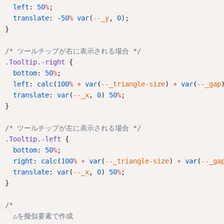
left
: 
50
%
;
translate
: 
-50
%
var
(
--_y
, 
0
);
}
/* ツールチップが右に表示される場合 */
.Tooltip.-right
 {
bottom
: 
50
%
;
left
: 
calc
(
100
%
+
var
(
--_triangle-size
) 
+
var
(
--_gap
translate
: 
var
(
--_x
, 
0
) 
50
%
;
}
/* ツールチップが左に表示される場合 */
.Tooltip.-left
 {
bottom
: 
50
%
;
right
: 
calc
(
100
%
+
var
(
--_triangle-size
) 
+
var
(
--_ga
translate
: 
var
(
--_x
, 
0
) 
50
%
;
}
/*
  △を擬似要素で作成