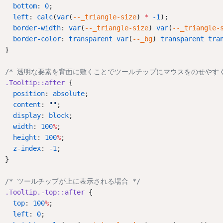
bottom
: 
0
;
left
: 
calc
(
var
(
--_triangle-size
) 
*
-1
);
border-width
: 
var
(
--_triangle-size
) 
var
(
--_triangle-
border-color
: 
transparent
var
(
--_bg
) 
transparent
tra
}
/* 透明な要素を背面に敷くことでツールチップにマウスをのせやすく
.Tooltip::after
 {
position
: 
absolute
;
content
: 
""
;
display
: 
block
;
width
: 
100
%
;
height
: 
100
%
;
z-index
: 
-1
;
}
/* ツールチップが上に表示される場合 */
.Tooltip.-top::after
 {
top
: 
100
%
;
left
: 
0
;