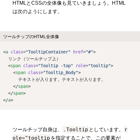
HTMLとCSSの全体像も見ていきましょう。HTML
は次のようにします。
ツールチップのHTML全体像
<
a
class
=
"TooltipContainer"
href
=
"#"
>
  リンク（ツールチップ上）
  <
span
class
=
"Tooltip -top"
role
=
"tooltip"
>
    <
span
class
=
"Tooltip_Body"
>
      テキストが入ります。テキストが入ります。
    </
span
>
  </
span
>
</
a
>
.Tooltip
r
ツールチップ自身は、
としています。
ole="tooltip
を指定することで、この要素が