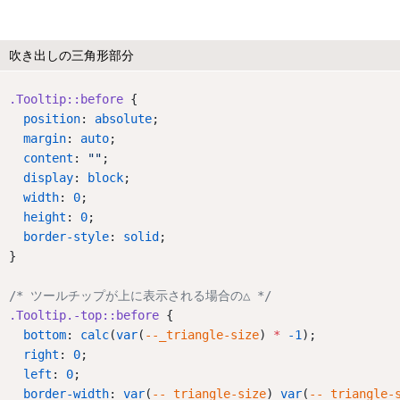
吹き出しの三角形部分
.Tooltip::before
 {
position
: 
absolute
;
margin
: 
auto
;
content
: 
""
;
display
: 
block
;
width
: 
0
;
height
: 
0
;
border-style
: 
solid
;
}
/* ツールチップが上に表示される場合の△ */
.Tooltip.-top::before
 {
bottom
: 
calc
(
var
(
--_triangle-size
) 
*
-1
);
right
: 
0
;
left
: 
0
;
border-width
: 
var
(
--_triangle-size
) 
var
(
--_triangle-