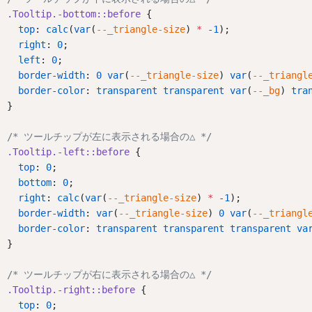
.Tooltip.-bottom::before
 {
top
: 
calc
(
var
(
--_triangle-size
) 
*
-1
);
right
: 
0
;
left
: 
0
;
border-width
: 
0
var
(
--_triangle-size
) 
var
(
--_triangl
border-color
: 
transparent
transparent
var
(
--_bg
) 
tra
}
/* ツールチップが左に表示される場合の△ */
.Tooltip.-left::before
 {
top
: 
0
;
bottom
: 
0
;
right
: 
calc
(
var
(
--_triangle-size
) 
*
-1
);
border-width
: 
var
(
--_triangle-size
) 
0
var
(
--_triangl
border-color
: 
transparent
transparent
transparent
va
}
/* ツールチップが右に表示される場合の△ */
.Tooltip.-right::before
 {
top
: 
0
;