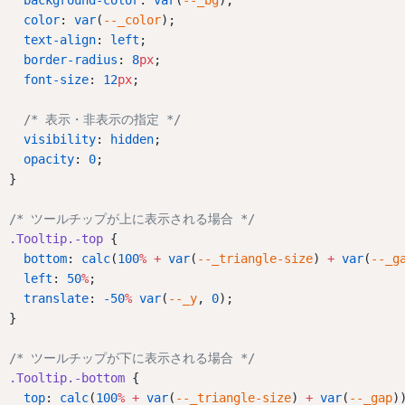
background-color
: 
var
(
--_bg
);
color
: 
var
(
--_color
);
text-align
: 
left
;
border-radius
: 
8
px
;
font-size
: 
12
px
;
/* 表示・非表示の指定 */
visibility
: 
hidden
;
opacity
: 
0
;
}
/* ツールチップが上に表示される場合 */
.Tooltip.-top
 {
bottom
: 
calc
(
100
%
+
var
(
--_triangle-size
) 
+
var
(
--_g
left
: 
50
%
;
translate
: 
-50
%
var
(
--_y
, 
0
);
}
/* ツールチップが下に表示される場合 */
.Tooltip.-bottom
 {
top
: 
calc
(
100
%
+
var
(
--_triangle-size
) 
+
var
(
--_gap
)