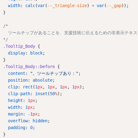
width
: 
calc
(
var
(
--_triangle-size
) 
+
var
(
--_gap
));
}
/*
  ツールチップがあることを、支援技術に伝えるための非表示テキス
*/
.Tooltip_Body
 {
display
: 
block
;
}
.Tooltip_Body::before
 {
content
: 
"。ツールチップあり："
;
position
: 
absolute
;
clip
: 
rect
(
1
px
, 
1
px
, 
1
px
, 
1
px
);
clip-path
: 
inset
(
50
%
);
height
: 
1
px
;
width
: 
1
px
;
margin
: 
-1
px
;
overflow
: 
hidden
;
padding
: 
0
;
}