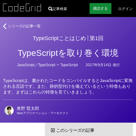
購読
する
記事検索
ログイン
著
TypeScript
シリーズの記事一覧
者
こ
TypeScriptことはじめ
第1回
と
は
TypeScriptを取り巻く環境
じ
め
カ
JavaScript／TypeScript
>
TypeScript
2017年9月14日
発行
テ
ゴ
リ
TypeScriptは、書かれたコードをコンパイルするとJavaScriptに変換
ー
される言語です。また、静的型付けを備えているという特徴もあり
ます。まずはこれらの特徴を見ていきましょう。
奥野 賢太郎
Webアプリケーション・アーキテクト
このシリーズの記事