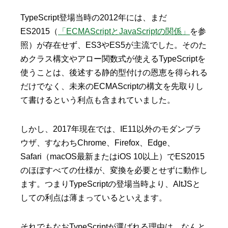
TypeScript登場当時の2012年には、まだ
ES2015（
「ECMAScriptとJavaScriptの関係」
を参
照）が存在せず、ES3やES5が主流でした。そのた
めクラス構文やアロー関数式が使えるTypeScriptを
使うことは、後述する静的型付けの恩恵を得られる
だけでなく、未来のECMAScriptの構文を先取りし
て書けるという利点も含まれていました。
しかし、2017年現在では、IE11以外のモダンブラ
ウザ、すなわちChrome、Firefox、Edge、
Safari（macOS最新またはiOS 10以上）でES2015
のほぼすべての仕様が、変換を必要とせずに動作し
ます。つまりTypeScriptの登場当時より、AltJSと
しての利点は薄まっているといえます。
それでもなおTypeScriptが選ばれる理由は、なんと