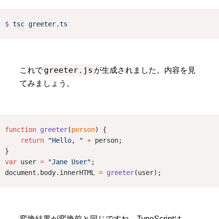
$
tsc
greeter.ts
greeter.js
これで
が生成されました。内容を見
てみましょう。
function
greeter
(
person
) {
return
"Hello, "
+
 person;
}
var
 user 
=
"Jane User"
;
document.body.innerHTML 
=
greeter
(user);
変換結果が変換前と同じですね。TypeScriptは