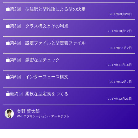
第2回
型注釈と型推論による型の決定
2017年9月28日
第3回
クラス構文とその利点
2017年10月12日
第4回
設定ファイルと型定義ファイル
2017年11月2日
第5回
厳密な型チェック
2017年11月16日
第6回
インターフェース構文
2017年12月7日
最終回
柔軟な型定義をつくる
2017年12月21日
奥野 賢太郎
著
Webアプリケーション・アーキテクト
者