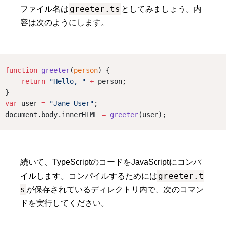
greeter.ts
ファイル名は
としてみましょう。内
容は次のようにします。
function
greeter
(
person
) {
return
"Hello, "
+
 person;
}
var
 user 
=
"Jane User"
;
document.body.innerHTML 
=
greeter
(user);
続いて、TypeScriptのコードをJavaScriptにコンパ
greeter.t
イルします。コンパイルするためには
s
が保存されているディレクトリ内で、次のコマン
ドを実行してください。