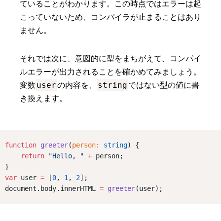
ていることがわかります。この時点ではエラーは起
こっていないため、コンパイラが止まることはあり
ません。
それでは次に、意図的に型をまちがえて、コンパイ
ルエラーが出力されることを確かめてみましょう。
user
string
変数
の内容を、
ではない型の値に書
き換えます。
function
greeter
(
person
:
string
) {
return
"Hello, "
+
 person;
}
var
 user 
=
 [
0
, 
1
, 
2
];
document.body.innerHTML 
=
greeter
(user);