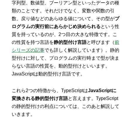
字列型、数値型、ブーリアン型といったデータの種
類のことです。それだけでなく、変数や関数の引
数、戻り値などのあらゆる値について、その型が
プ
ログラムの実行前にあらかじめ決められる
という性
質を持っているのが、2つ目の大きな特徴です。こ
の性質を持つ言語を
静的型付け言語
と呼びます（
前
シリーズの記事
でも詳しく解説しています）。静的
型付けに対して、プログラムの実行時まで型が決ま
らない言語の性質を、動的型付けといいます。
JavaScriptは動的型付け言語です。
これら2つの特徴から、TypeScriptは
JavaScriptに
変換される静的型付け言語
と言えます。TypeScript
の静的型付けの利点については、このあと解説して
いきます。