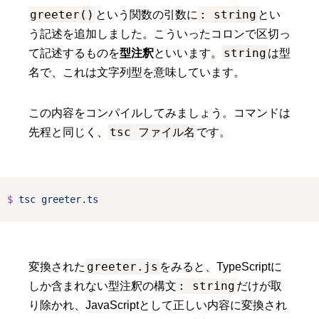
greeter()
: string
という関数の引数に
とい
う記述を追加しました。こういったコロンで区切っ
string
て記述するものを
型注釈
といいます。
は型
名で、これは文字列型を意味しています。
この内容をコンパイルしてみましょう。コマンドは
tsc ファイル名
先程と同じく、
です。
$
tsc
greeter.ts
greeter.js
変換された
をみると、TypeScriptに
: string
しか含まれない型注釈の構文
だけが取
り除かれ、JavaScriptとして正しい内容に変換され