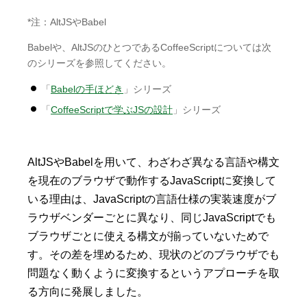
*注：AltJSやBabel
Babelや、AltJSのひとつであるCoffeeScriptについては次
のシリーズを参照してください。
「
Babelの手ほどき
」シリーズ
「
CoffeeScriptで学ぶJSの設計
」シリーズ
AltJSやBabelを用いて、わざわざ異なる言語や構文
を現在のブラウザで動作するJavaScriptに変換して
いる理由は、JavaScriptの言語仕様の実装速度がブ
ラウザベンダーごとに異なり、同じJavaScriptでも
ブラウザごとに使える構文が揃っていないためで
す。その差を埋めるため、現状のどのブラウザでも
問題なく動くように変換するというアプローチを取
る方向に発展しました。