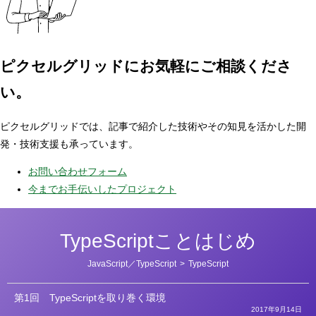
ピクセルグリッドに
お気軽にご相談くださ
い。
ピクセルグリッドでは、記事で紹介した技術やその知見を活かした開
発・技術支援も承っています。
お問い合わせフォーム
今までお手伝いしたプロジェクト
TypeScriptことはじめ
カ
JavaScript／TypeScript
>
TypeScript
テ
ゴ
リ
第1回
TypeScriptを取り巻く環境
ー
2017年9月14日