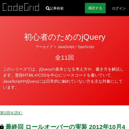
購読
する
記事検索
ログイン
初心者のためのjQuery
カ
アーカイブ
>
JavaScript／TypeScript
テ
全11回
ゴ
リ
このシリーズでは、jQueryの基本となる考え方や、書き方を解説し
ー
ます。普段HTMLやCSSを中心にソースコードを書いていて、
JavaScriptやjQueryには日常的に触れていない方を主な対象にして
います。
第1回を読む
最終回
ロールオーバーの実装
2012年10月4