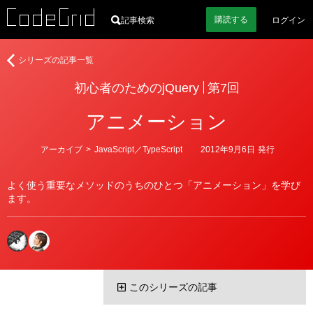
購読
する
記事検索
ログイン
初
シリーズの記事一覧
心
初心者のためのjQuery
第7回
者
の
アニメーション
た
め
の
カ
アーカイブ
>
JavaScript／TypeScript
2012年9月6日
発行
テ
jQuery
ゴ
リ
よく使う重要なメソッドのうちのひとつ「アニメーション」を学び
ー
ます。
このシリーズの記事