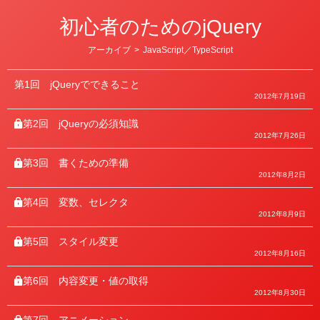
初心者のためのjQuery
カ
アーカイブ
>
JavaScript／TypeScript
テ
ゴ
リ
第1回
jQueryでできること
ー
2012年7月19日
第2回
jQueryの必須知識
2012年7月26日
第3回
書くための準備
2012年8月2日
第4回
変数、セレクタ
2012年8月9日
第5回
スタイル変更
2012年8月16日
第6回
内容変更・値の取得
2012年8月30日
第7回
アニメーション