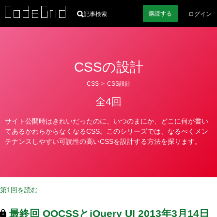
購読
する
記事検索
ログイン
CSSの設計
カ
CSS
>
CSS設計
テ
全4回
ゴ
リ
サイト公開時はきれいだったのに、いつのまにか、どこに何が書い
ー
てあるかわらからなくなるCSS。このシリーズでは、なるべくメン
テナンスしやすい可読性の高いCSSを設計する方法を探ります。
第1回を読む
最終回
OOCSSとjQuery UI
2013年3月14日