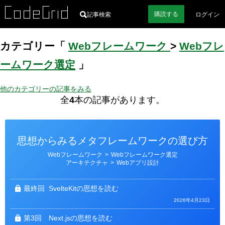
購読
する
記事検索
ログイン
カテゴリー「
Webフレームワーク
>
Webフレ
ームワーク選定
」
他のカテゴリーの記事をみる
全
4
本の記事があります。
思想からみるメタフレームワークの選び方
カ
Webフレームワーク
>
Webフレームワーク選定
テ
アーキテクチャ
>
Webアプリ設計
ゴ
リ
ー
最終回
SvelteKitの思想を読む
2026年4月23日
第3回
Next.jsの思想を読む