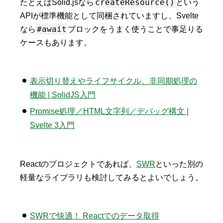
createResource()
たとえばSolid.jsなら
という
APIが標準機能として同梱されていますし、Svelte
#await
なら
ブロックをうまく使うことで事足りる
ケースもあります。
表示切り替えやライフサイクル、非同期処理の
機能 | SolidJS入門
Promise処理／HTML文字列／デバッグ構文 |
Svelte 3入門
Reactのプロジェクトであれば、
SWR
といった別の
軽量なライブラリも検討してみるとよいでしょう。
SWRで快適！ Reactでのデータ取得