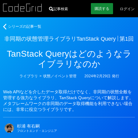
購読
する
記事検索
ログイン
著
非
シリーズの記事一覧
者
同
非同期の状態管理ライブラリTanStack Query
第1回
期
の
TanStack Queryはどのようなラ
状
態
イブラリなのか
管
理
カ
ライブラリ
>
状態／イベント管理
2024年2月29日
発行
ラ
テ
ゴ
イ
リ
ブ
Web APIなどを介したデータ取得だけでなく、非同期の状態全般を
ー
管理する強力なライブラリ、TanStack Queryについて解説します。
ラ
メタフレームワークの非同期のデータ取得機能を利用できない場合
リ
には、非常に役立つライブラリです。
TanStack
Query
杉浦 有右嗣
フロントエンド・エンジニア