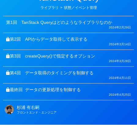
カ
ライブラリ
>
状態／イベント管理
テ
ゴ
リ
第1回
TanStack Queryはどのようなライブラリなのか
ー
2024年2月29日
第2回
APIからデータ取得して表示する
2024年3月14日
第3回
createQuery()で指定するオプション
2024年3月28日
第4回
データ取得のタイミングを制御する
2024年4月11日
最終回
データの更新処理を制御する
2024年4月25日
杉浦 有右嗣
著
フロントエンド・エンジニア
者