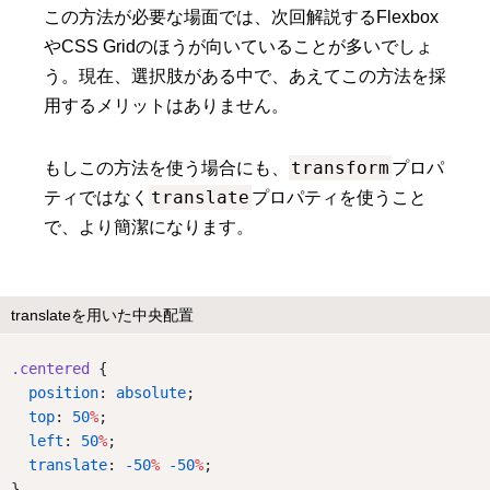
この方法が必要な場面では、次回解説するFlexbox
やCSS Gridのほうが向いていることが多いでしょ
う。現在、選択肢がある中で、あえてこの方法を採
用するメリットはありません。
transform
もしこの方法を使う場合にも、
プロパ
translate
ティではなく
プロパティを使うこと
で、より簡潔になります。
translateを用いた中央配置
.centered
 {
position
: 
absolute
;
top
: 
50
%
;
left
: 
50
%
;
translate
: 
-50
%
-50
%
;
}