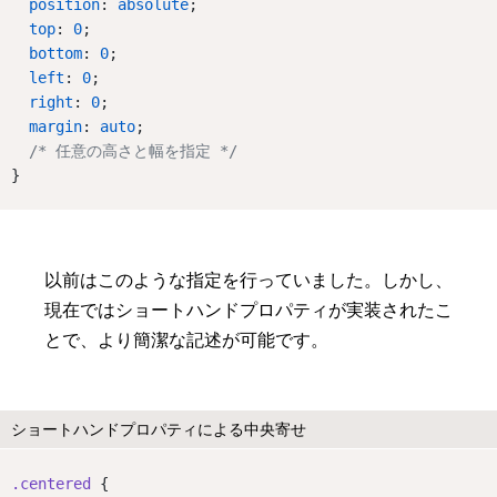
position
: 
absolute
;
top
: 
0
;
bottom
: 
0
;
left
: 
0
;
right
: 
0
;
margin
: 
auto
;
/* 任意の高さと幅を指定 */
}
以前はこのような指定を行っていました。しかし、
現在ではショートハンドプロパティが実装されたこ
とで、より簡潔な記述が可能です。
ショートハンドプロパティによる中央寄せ
.centered
 {