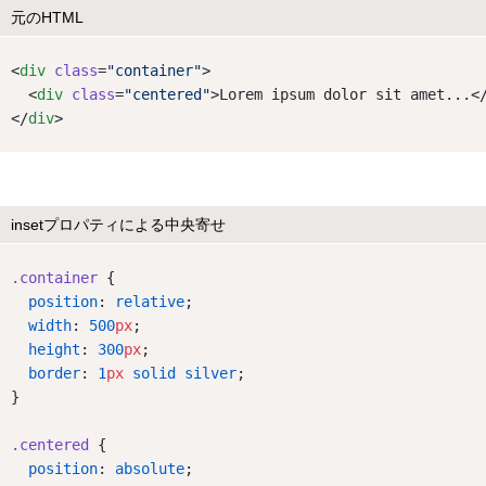
元のHTML
<
div
class
=
"container"
>
  <
div
class
=
"centered"
>Lorem ipsum dolor sit amet...<
</
div
>
insetプロパティによる中央寄せ
.container
 {
position
: 
relative
;
width
: 
500
px
;
height
: 
300
px
;
border
: 
1
px
solid
silver
;
}
.centered
 {
position
: 
absolute
;