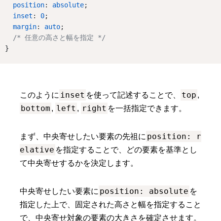
position
: 
absolute
;
inset
: 
0
;
margin
: 
auto
;
/* 任意の高さと幅を指定 */
}
inset
top
このように
を使って記述することで、
,
bottom
left
right
,
,
を一括指定できます。
position: r
まず、中央寄せしたい要素の先祖に
elative
を指定することで、どの要素を基準とし
て中央寄せするかを決定します。
position: absolute
中央寄せしたい要素に
を
指定した上で、固定された高さと幅を指定すること
で、中央寄せ対象の要素の大きさを確定させます。