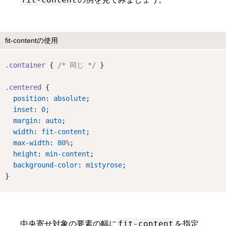
fit-contentの使用
.container
 { 
/* 同じ */
 }
.centered
 {
position
: 
absolute
;
inset
: 
0
;
margin
: 
auto
;
width
: 
fit-content
;
max-width
: 
80
%
;
height
: 
min-content
;
background-color
: 
mistyrose
;
}
fit-content
中央寄せ対象の要素の幅に
を指定