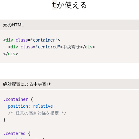
t
が使える
元のHTML
<
div
class
=
"container"
>
  <
div
class
=
"centered"
>中央寄せ</
div
>
</
div
>
絶対配置による中央寄せ
.container
 {
position
: 
relative
;
/* 任意の高さと幅を指定 */
}
.centered
 {