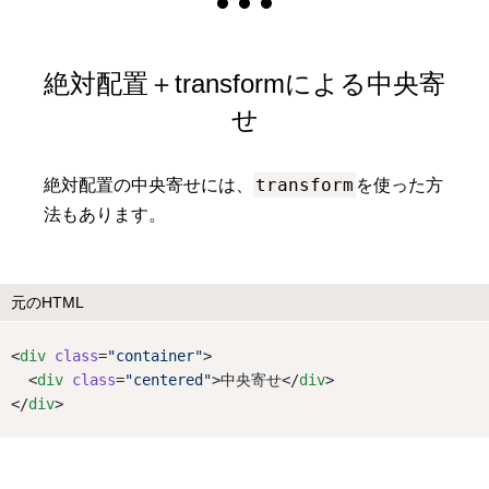
絶対配置＋transformによる中央寄
せ
transform
絶対配置の中央寄せには、
を使った方
法もあります。
元のHTML
<
div
class
=
"container"
>
  <
div
class
=
"centered"
>中央寄せ</
div
>
</
div
>