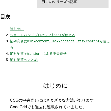
このシリーズの記事
目次
はじめに
ショートハンドプロパティ
inset
が使える
幅や高さに
min-content
、
max-content
、
fit-content
が使え
る
絶対配置＋transformによる中央寄せ
絶対配置のまとめ
はじめに
CSSの中央寄せにはさまざまな方法があります。
CodeGridでも過去に連載されていました。