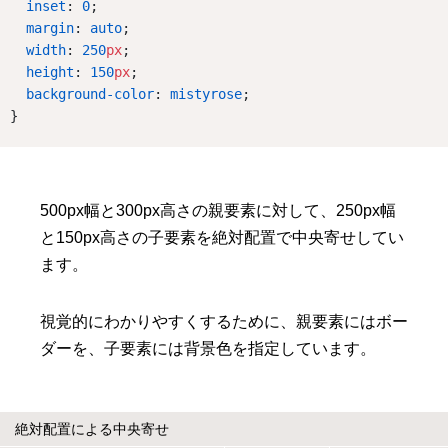
inset
: 
0
;
margin
: 
auto
;
width
: 
250
px
;
height
: 
150
px
;
background-color
: 
mistyrose
;
}
500px幅と300px高さの親要素に対して、250px幅
と150px高さの子要素を絶対配置で中央寄せしてい
ます。
視覚的にわかりやすくするために、親要素にはボー
ダーを、子要素には背景色を指定しています。