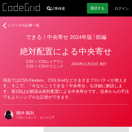
購読
する
記事検索
ログイン
著
で
シリーズの記事一覧
者
き
できる！中央寄せ 2024年版
前編
る！
中
絶対配置による中央寄せ
央
寄
カ
CSS
>
CSSレイアウト
せ
2024年11月21日
発行
テ
CSS
>
CSSテクニック
2024
ゴ
リ
年
ー
現在ではCSS Flexbox、CSS Gridなどさまざまプロパティが使えま
版
す。そこで、「今ならこうできる！中央寄せ」を詳細に解説しま
す。第1回はお馴染み絶対配置による中央寄せです。従来からの手法
でもよりシンプルな記述ができます。
國仲 義則
フロントエンド・エンジニア