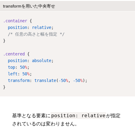
transformを用いた中央寄せ
.container
 {
position
: 
relative
;
/* 任意の高さと幅を指定 */
}
.centered
 {
position
: 
absolute
;
top
: 
50
%
;
left
: 
50
%
;
transform
: 
translate
(
-50
%
, 
-50
%
);
}
position: relative
基準となる要素に
が指定
されているのは変わりません。