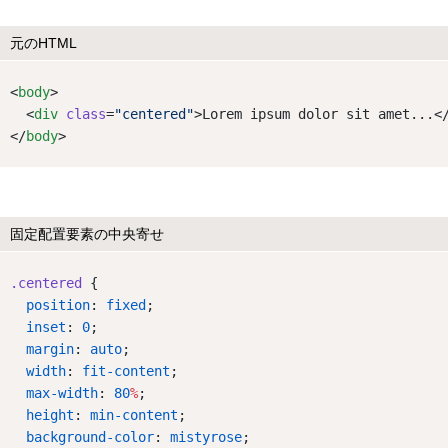
元のHTML
<
body
>
  <
div
class
=
"centered"
>Lorem ipsum dolor sit amet...<
</
body
>
固定配置要素の中央寄せ
.centered
 {
position
: 
fixed
;
inset
: 
0
;
margin
: 
auto
;
width
: 
fit-content
;
max-width
: 
80
%
;
height
: 
min-content
;
background-color
: 
mistyrose
;