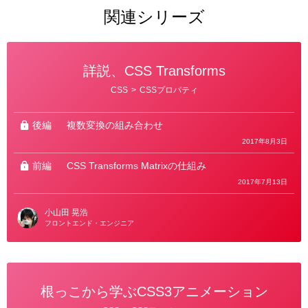
関連シリーズ
詳説、CSS Transforms
カ
CSS
>
CSSプロパティ
テ
ゴ
リ
ー
後編
複数変換の組み合わせ
2017年8月3日
前編
CSS Transforms Matrixの仕組み
2017年7月13日
小山田 晃浩
フロントエンド・エンジニア
根っこから学ぶCSS3アニメーション