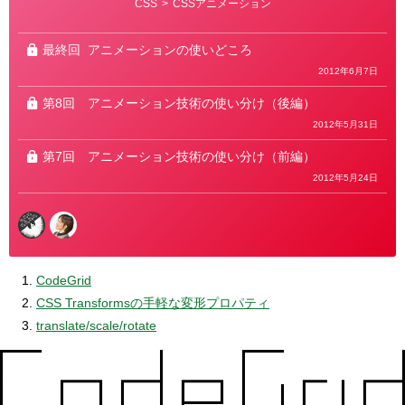
カ
CSS
>
CSSアニメーション
テ
ゴ
リ
ー
最終回
アニメーションの使いどころ
2012年6月7日
第8回
アニメーション技術の使い分け（後編）
2012年5月31日
第7回
アニメーション技術の使い分け（前編）
2012年5月24日
CodeGrid
CSS Transformsの手軽な変形プロパティ
translate/scale/rotate