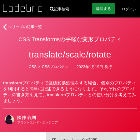
購読
する
記事検索
ログイン
著
CSS
シリーズの記事一覧
者
Transforms
CSS Transformsの手軽な変形プロパティ
の
手
translate/scale/rotate
軽
な
変
カ
CSS
>
CSSプロパティ
2023年1月19日
発行
テ
形
ゴ
プ
リ
transformプロパティで座標変換処理をする場合、個別のプロパティ
ー
ロ
を利用すると簡単に記述できるようになります。それぞれのプロパ
パ
ティの書き方を見て、transformプロパティとの使い分けを考えてみ
テ
ましょう。
ィ
國仲 義則
フロントエンド・エンジニア
このシリーズの記事