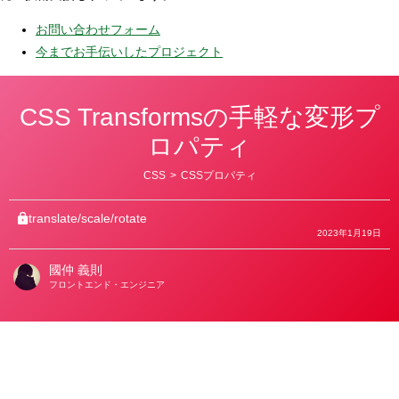
お問い合わせフォーム
今までお手伝いしたプロジェクト
CSS Transformsの手軽な変形プ
ロパティ
カ
CSS
>
CSSプロパティ
テ
ゴ
リ
translate/scale/rotate
ー
2023年1月19日
國仲 義則
著
フロントエンド・エンジニア
者