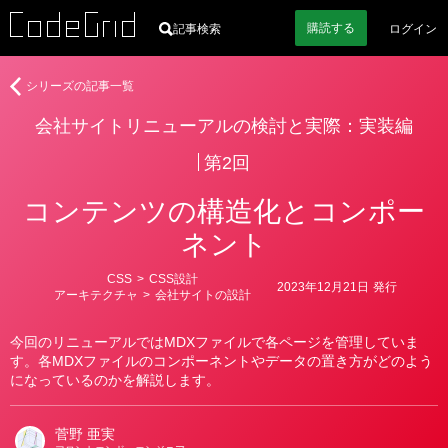
購読
する
記事検索
ログイン
著
会
シリーズの記事一覧
者
社
会社サイトリニューアルの検討と実際：実装編
サ
イ
第2回
ト
リ
コンテンツの構造化とコンポー
ニ
ュ
ネント
ー
ア
カ
CSS
>
CSS設計
2023年12月21日
発行
テ
アーキテクチャ
>
会社サイトの設計
ル
ゴ
の
リ
ー
検
今回のリニューアルではMDXファイルで各ページを管理していま
討
す。各MDXファイルのコンポーネントやデータの置き方がどのよう
になっているのかを解説します。
と
実
際：
菅野 亜実
実