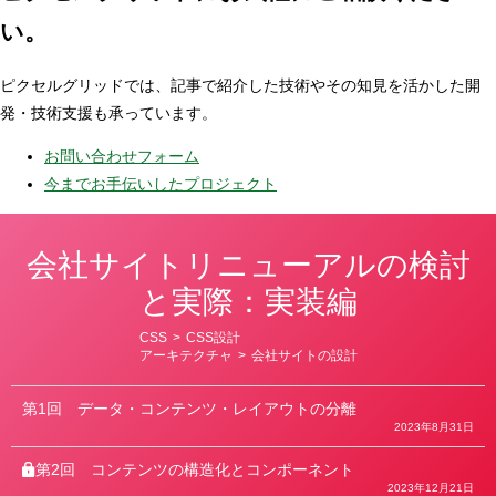
い。
ピクセルグリッドでは、記事で紹介した技術やその知見を活かした開
発・技術支援も承っています。
お問い合わせフォーム
今までお手伝いしたプロジェクト
会社サイトリニューアルの検討
と実際：実装編
カ
CSS
>
CSS設計
テ
アーキテクチャ
>
会社サイトの設計
ゴ
リ
ー
第1回
データ・コンテンツ・レイアウトの分離
2023年8月31日
第2回
コンテンツの構造化とコンポーネント
2023年12月21日