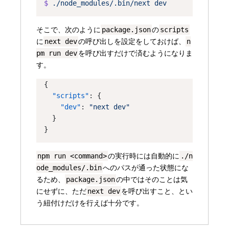
$
./node_modules/.bin/next
dev
そこで、次のように
package.json
の
scripts
に
next dev
の呼び出しを設定をしておけば、
n
pm run dev
を呼び出すだけで済むようになりま
す。
{
"scripts"
: {
"dev"
: 
"next dev"
  }
}
npm run <command>
の実行時には自動的に
./n
ode_modules/.bin
へのパスが通った状態にな
るため、
package.json
の中ではそのことは気
にせずに、ただ
next dev
を呼び出すこと、とい
う紐付けだけを行えば十分です。