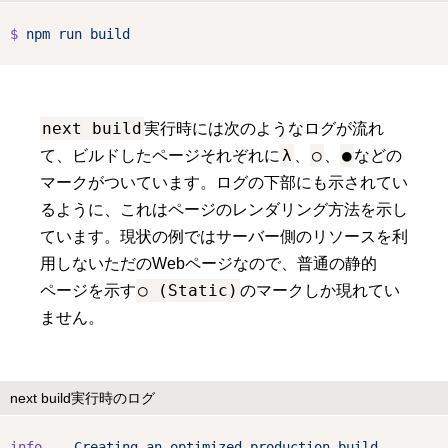
$
npm
run
build
next build
実行時には次のようなログが流れ
λ
○
●
て、ビルドしたページそれぞれに
、
、
などの
マークがついています。ログの下部にも示されてい
るように、これはページのレンダリング方法を示し
ています。現状の例ではサーバー側のリソースを利
用しないただのWebページなので、普通の静的
○ (Static)
ページを示す
のマークしか現れてい
ません。
next build実行時のログ
info
-
Creating
an
optimized
production
build