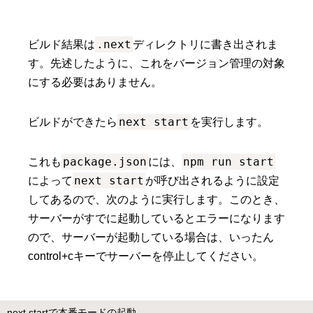
.next
ビルド結果は
ディレクトリに書き出されま
す。先述したように、これをバージョン管理の対象
にする必要はありません。
next start
ビルドができたら
を実行します。
package.json
npm run start
これも
には、
next start
によって
が呼び出されるように設定
してあるので、次のように実行します。このとき、
サーバーがすでに起動しているとエラーになります
ので、サーバーが起動している場合は、いったん
control+cキーでサーバーを停止してください。
next startで本番モードの起動