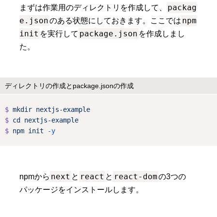
packag
まずは作業用のディレクトリを作成して、
e.json
npm
のある状態にしておきます。ここでは
init
package.json
を実行して
を作成しまし
た。
ディレクトリの作成とpackage.jsonの作成
$
mkdir
nextjs-example
$
cd
nextjs-example
$
npm
init
-y
next
react
react-dom
npmから
と
と
の3つの
パッケージをインストールします。