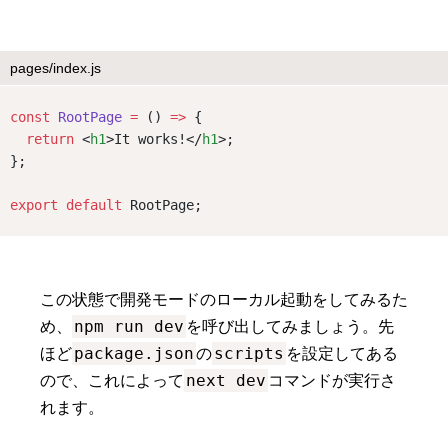
pages/index.js
const
RootPage
=
 () 
=>
 {
return
 <
h1
>It works!</
h1
>;
};
export
default
 RootPage;
この状態で開発モードのローカル起動をしてみるた
npm run dev
め、
を呼び出してみましょう。先
package.json
scripts
ほど
の
を設定してある
next dev
ので、これによって
コマンドが実行さ
れます。