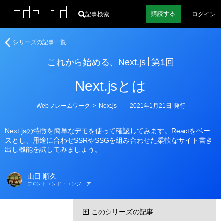
購読
する
記事検索
ログイン
著
こ
シリーズの記事一覧
者
れ
これから始める、Next.js
第1回
か
ら
Next.jsとは
始
め
る、
カ
Webフレームワーク
>
Next.js
2021年1月21日
発行
テ
Next.js
ゴ
リ
Next.jsの特徴を簡単なデモを使って確認してみます。Reactをベー
ー
スとし、用途に合わせSSRやSSGを組み合わせた柔軟なサイト書き
出し機能を試してみましょう。
山田 順久
フロントエンド・エンジニア
このシリーズの記事