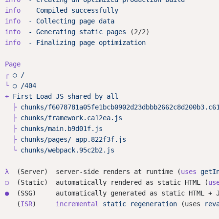
info
-
Compiled
successfully
info
-
Collecting
page
data
info
-
Generating
static
pages
 (2/2)
info
-
Finalizing
page
optimization
Page
┌
○
/
└
○
/404
+
First
Load
JS
shared
by
all
├
chunks/f6078781a05fe1bcb0902d23dbbb2662c8d200b3.c6
├
chunks/framework.ca12ea.js
├
chunks/main.b9d01f.js
├
chunks/pages/_app.822f3f.js
└
chunks/webpack.95c2b2.js
λ
  (Server)  server-side renders at runtime (
uses
getI
○
  (Static)  automatically rendered as static HTML (
us
●
  (SSG)     automatically generated as static HTML + 
   (
ISR
)     
incremental
static
regeneration
 (uses 
rev