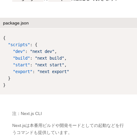
package.json
{
"scripts"
: {
"dev"
: 
"next dev"
,
"build"
: 
"next build"
,
"start"
: 
"next start"
,
"export"
: 
"next export"
  }
}
注：Next.js CLI
Next.jsは本番用ビルドや開発モードとしての起動などを行
うコマンドも提供しています。