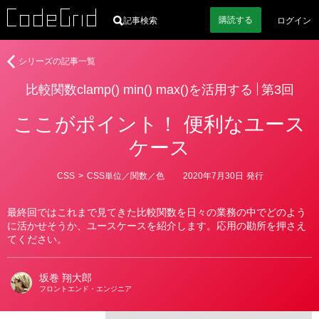
購読
する
記事検索
ログイン
著
比
シリーズの記事一覧
者
較
比較関数clamp() min() max()を活用する
第3回
関
数
ここがポイント！ 便利なユース
clamp()
min()
ケース
max()
を
カ
CSS
>
CSS単位／関数／色
2020年7月30日
発行
活
テ
ゴ
用
リ
す
最終回ではこれまで見てきた比較関数を日々の業務の中でどのよう
ー
に活かせそうか、ユースケースを紹介します。応用の勘所を押さえ
る
てください。
坂巻 翔大郎
フロントエンド・エンジニア