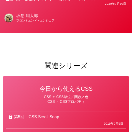
2020年7月30日
坂巻 翔大郎
著
フロントエンド・エンジニア
者
関連シリーズ
今日から使えるCSS
カ
CSS
>
CSS単位／関数／色
テ
CSS
>
CSSプロパティ
ゴ
リ
ー
第5回
CSS Scroll Snap
2019年9月5日