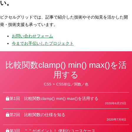
い。
ピクセルグリッドでは、記事で紹介した技術やその知見を活かした開
発・技術支援も承っています。
お問い合わせフォーム
今までお手伝いしたプロジェクト
比較関数clamp() min() max()を活
用する
カ
CSS
>
CSS単位／関数／色
テ
ゴ
リ
第1回
比較関数clamp() min() max()を活用する
ー
2020年6月25日
第2回
比較関数の仕様を知る
2020年7月9日
第3回
ここがポイント！ 便利なユースケース