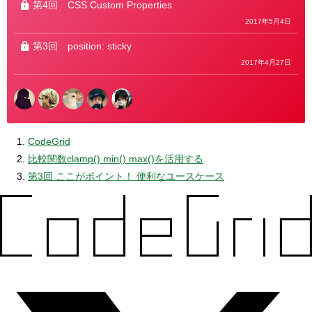
第4回
CSS Custom Properties
2017年5月4日
第3回
position: sticky
2017年4月27日
CodeGrid
比較関数clamp() min() max()を活用する
第3回 ここがポイント！ 便利なユースケース