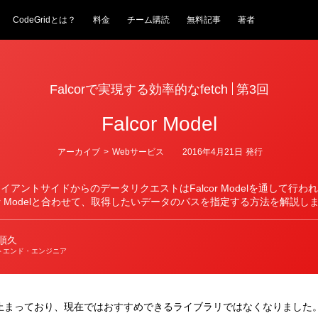
CodeGridとは？
料金
チーム購読
無料記事
著者
Falcorで実現する効率的なfetch
第3回
Falcor Model
カ
アーカイブ
>
Webサービス
2016年4月21日
発行
テ
ゴ
リ
クライアントサイドからのデータリクエストはFalcor Modelを通して行
ー
cor Modelと合わせて、取得したいデータのパスを指定する方法を解説し
順久
トエンド・エンジニア
が止まっており、現在ではおすすめできるライブラリではなくなりました。