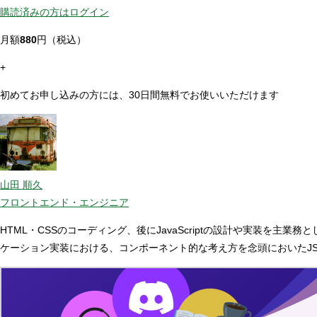
購読済みの方はログイン
月額
880
円（税込）
+
初めてお申し込みの方には、30日間無料でお使いいただけます
山田 順久
フロントエンド・エンジニア
HTML・CSSのコーディング、後にJavaScriptの設計や実装を
ケーション実装における、コンポーネント的な考え方を念頭においたJS