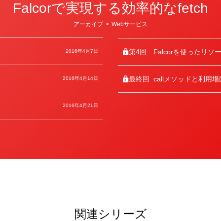
Falcorで実現する効率的なfetch
カ
アーカイブ
>
Webサービス
テ
ゴ
リ
ー
第4回
Falcorを使ったリソ
2016年4月7日
最終回
callメソッドと利用場
2016年4月14日
2016年4月21日
関連シリーズ