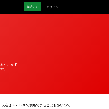
購読
する
ログイン
われます。まず
ます。
現在はGraphQLで実現できることも多いので