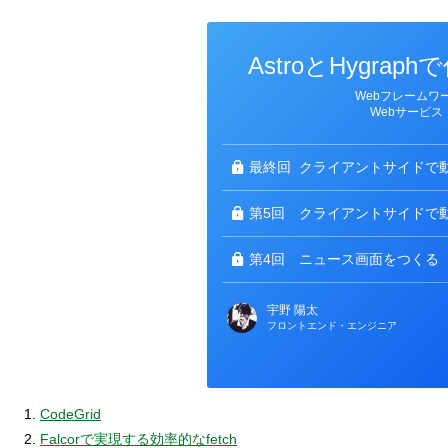
AstroとHygra
カ
Webフレームワ
テ
Webサービス
ゴ
リ
ー
最終回
クライアントサイドで動
第5回
クライアントサイドで動
第4回
ニュース画面をつくる
宇野 陽太
フロントエンド・エンジニア
CodeGrid
Falcorで実現する効率的なfetch