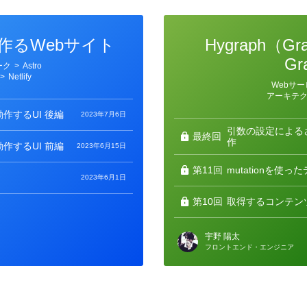
phで作るWebサイト
Hygraph（G
Gr
ーク
>
Astro
>
Netlify
カ
Webサー
テ
アーキテ
ゴ
リ
作するUI 後編
2023年7月6日
ー
引数の設定による
最終回
作
作するUI 前編
2023年6月15日
第11回
mutationを使
2023年6月1日
第10回
取得するコンテン
宇野 陽太
フロントエンド・エンジニア