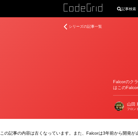
記事検索
著
Falcor
シリーズの記事一覧
者
で
実
現
す
る
効
率
的
Falcorの
な
はこのFal
fetch
山田 
フロン
この記事の内容は古くなっています。また、Falcorは3年前から開発