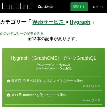
購読
する
記事検索
ログイン
カテゴリー「
Webサービス
>
Hygraph
」
他のカテゴリーの記事をみる
全
12
本の記事があります。
Hygraph（GraphCMS）で学ぶGraphQL
カ
Webサービス
>
Hygraph
テ
アーキテクチャ
>
GraphQL
ゴ
リ
ー
最終回
引数の設定によるさまざまなデータ操作
2021年6月24日
第11回
mutationを使ったデータ操作
2021年6月10日