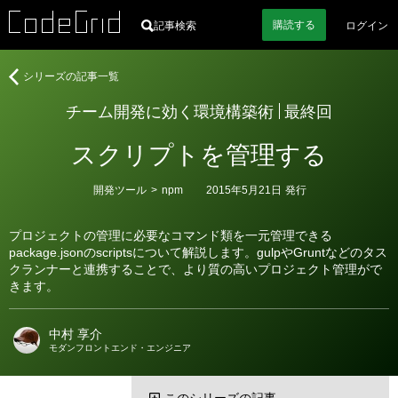
購読
する
記事検索
ログイン
著
チ
シリーズの記事一覧
者
ー
チーム開発に効く環境構築術
最終回
ム
開
スクリプトを管理する
発
に
効
カ
開発ツール
>
npm
2015年5月21日
発行
テ
く
ゴ
環
リ
プロジェクトの管理に必要なコマンド類を一元管理できる
ー
境
package.jsonのscriptsについて解説します。gulpやGruntなどのタス
構
クランナーと連携することで、より質の高いプロジェクト管理がで
築
きます。
術
中村 享介
モダンフロントエンド・エンジニア
このシリーズの記事