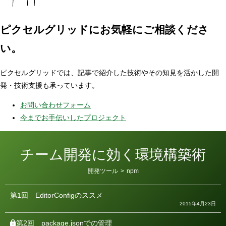
ピクセルグリッドに
お気軽にご相談くださ
い。
ピクセルグリッドでは、記事で紹介した技術やその知見を活かした開
発・技術支援も承っています。
お問い合わせフォーム
今までお手伝いしたプロジェクト
チーム開発に効く環境構築術
カ
開発ツール
>
npm
テ
ゴ
リ
第1回
EditorConfigのススメ
ー
2015年4月23日
第2回
package.jsonでの管理