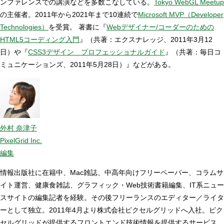
ンファレンスでの講演などを多数こなしている。
Tokyo WebGL Meetup
の主催者。2011年から2021年まで10連続で
Microsoft MVP（Developer
Technologies）
を受賞。 著書に『
Webデザイナー/コーダーのための
HTML5コーディング入門
』（共著：エクスナレッジ、2011年3月12
日）や『
CSS3デザイン プロフェッショナルガイド
』（共著：毎日コ
ミュニケーションズ、2011年5月28日）』などがある。
外村 奈津子
PixelGrid Inc.
編集
情報出版社に在籍中、Mac雑誌、中高年向けフリーペーパー、コラムサ
イト運営、健康食雑誌、グラフィック・Web技術書籍編集、IT系ニュー
スサイトの編集記者を経験。その後フリーランスのエディター／ライタ
ーとして独立。2011年4月より株式会社ピクセルグリッドへ入社。ピク
セルグリッドが提供するフロントエンド技術情報を提供するサービス