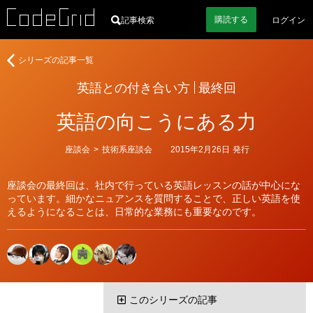
購読
する
記事検索
ログイン
英
シリーズの記事一覧
語
英語との付き合い方
最終回
と
の
英語の向こうにある力
付
き
合
カ
座談会
>
技術系座談会
2015年2月26日
発行
テ
い
ゴ
方
リ
座談会の最終回は、社内で行っている英語レッスンの話が中心にな
ー
っています。細かなニュアンスを質問することで、正しい英語を使
えるようになることは、日常的な業務にも重要なのです。
このシリーズの記事