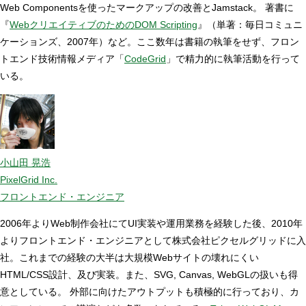
Web Componentsを使ったマークアップの改善とJamstack。 著書に
『
WebクリエイティブのためのDOM Scripting
』（単著：毎日コミュニ
ケーションズ、2007年）など。ここ数年は書籍の執筆をせず、フロン
トエンド技術情報メディア「
CodeGrid
」で精力的に執筆活動を行って
いる。
小山田 晃浩
PixelGrid Inc.
フロントエンド・エンジニア
2006年よりWeb制作会社にてUI実装や運用業務を経験した後、2010年
よりフロントエンド・エンジニアとして株式会社ピクセルグリッドに入
社。これまでの経験の大半は大規模Webサイトの壊れにくい
HTML/CSS設計、及び実装。また、SVG, Canvas, WebGLの扱いも得
意としている。 外部に向けたアウトプットも積極的に行っており、カ