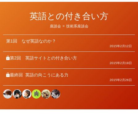
英語との付き合い方
カ
座談会
>
技術系座談会
テ
ゴ
リ
第1回
なぜ英語なのか？
ー
2015年2月12日
第2回
英語サイトとの付き合い方
2015年2月19日
最終回
英語の向こうにある力
2015年2月26日