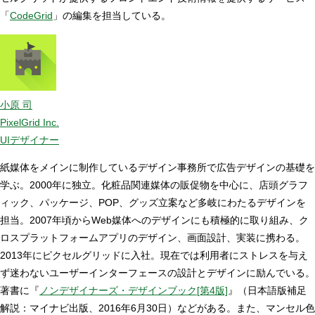
「
CodeGrid
」の編集を担当している。
小原 司
PixelGrid Inc.
UIデザイナー
紙媒体をメインに制作しているデザイン事務所で広告デザインの基礎を
学ぶ。2000年に独立。化粧品関連媒体の販促物を中心に、店頭グラフ
ィック、パッケージ、POP、グッズ立案など多岐にわたるデザインを
担当。2007年頃からWeb媒体へのデザインにも積極的に取り組み、ク
ロスプラットフォームアプリのデザイン、画面設計、実装に携わる。
2013年にピクセルグリッドに入社。現在では利用者にストレスを与え
ず迷わないユーザーインターフェースの設計とデザインに励んでいる。
著書に『
ノンデザイナーズ・デザインブック[第4版]
』（日本語版補足
解説：マイナビ出版、2016年6月30日）などがある。また、マンセル色