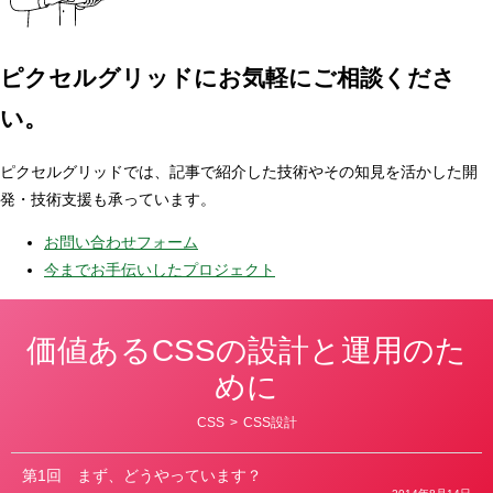
ピクセルグリッドに
お気軽にご相談くださ
い。
ピクセルグリッドでは、記事で紹介した技術やその知見を活かした開
発・技術支援も承っています。
お問い合わせフォーム
今までお手伝いしたプロジェクト
価値あるCSSの設計と運用のた
めに
カ
CSS
>
CSS設計
テ
ゴ
リ
第1回
まず、どうやっています？
ー