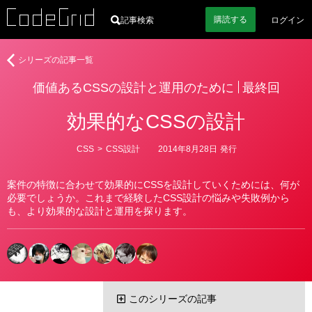
購読
する
記事検索
ログイン
価
シリーズの記事一覧
値
価値あるCSSの設計と運用のために
最終回
あ
る
効果的なCSSの設計
CSS
の
設
カ
CSS
>
CSS設計
2014年8月28日
発行
テ
計
ゴ
と
リ
案件の特徴に合わせて効果的にCSSを設計していくためには、何が
ー
運
必要でしょうか。これまで経験したCSS設計の悩みや失敗例から
用
も、より効果的な設計と運用を探ります。
の
た
め
に
このシリーズの記事