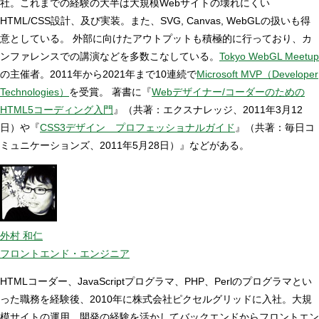
社。これまでの経験の大半は大規模Webサイトの壊れにくい
HTML/CSS設計、及び実装。また、SVG, Canvas, WebGLの扱いも得
意としている。 外部に向けたアウトプットも積極的に行っており、カ
ンファレンスでの講演などを多数こなしている。
Tokyo WebGL Meetup
の主催者。2011年から2021年まで10連続で
Microsoft MVP（Developer
Technologies）
を受賞。 著書に『
Webデザイナー/コーダーのための
HTML5コーディング入門
』（共著：エクスナレッジ、2011年3月12
日）や『
CSS3デザイン プロフェッショナルガイド
』（共著：毎日コ
ミュニケーションズ、2011年5月28日）』などがある。
外村 和仁
フロントエンド・エンジニア
HTMLコーダー、JavaScriptプログラマ、PHP、Perlのプログラマとい
った職務を経験後、2010年に株式会社ピクセルグリッドに入社。大規
模サイトの運用、開発の経験を活かしてバックエンドからフロントエン