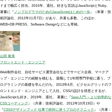
ドまで幅広く担当。2015年、退社。好きな言語はJavaScriptとRuby。
著書に『
ノンプログラマのためのJavaScriptはじめの一歩
』（単著：技
術評論社、2012年11月7日）があり、共著も多数。このほか、
WEB+DB PRESS、Software Designなどにも寄稿。
山田 敬美
フロントエンド・エンジニア
Web制作会社、自社サービス運営会社などでサービス企画、マークア
ップ・エンジニアの経験を積むも、退職して1年間専門学校に通う。プ
ログラミングの基礎を学んだのち、2013年4月、ピクセルグリッドのフ
ロントエンド・エンジニアとして入社。CSSの設計を得意とするが、
JavaScriptも好き。2019年、退社。 著書に『
Sass入門 ～より効率的な
CSSコーディング
』（共著：技術評論社、2012年10月19日）や
『
CSS3デザインブック 仕事で絶対に使うプロのテクニック
』（共著：