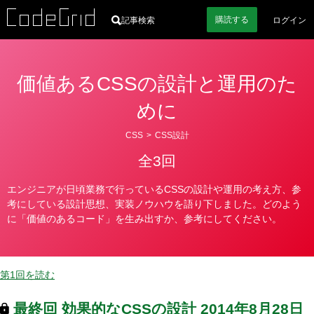
購読
する
記事検索
ログイン
価値あるCSSの設計と運用のた
めに
カ
CSS
>
CSS設計
テ
全3回
ゴ
リ
エンジニアが日頃業務で行っているCSSの設計や運用の考え方、参
ー
考にしている設計思想、実装ノウハウを語り下しました。どのよう
に「価値のあるコード」を生み出すか、参考にしてください。
第1回を読む
最終回
効果的なCSSの設計
2014年8月28日